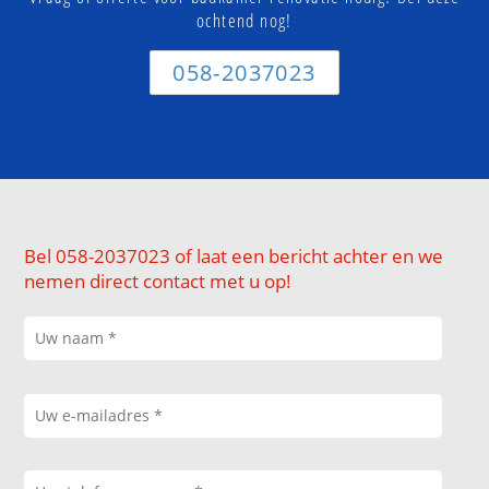
ochtend nog!
058-2037023
Bel 058-2037023 of laat een bericht achter en we
nemen direct contact met u op!