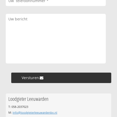
Versturen »
Loodgieter Leeuwarden
T: 058-2037023
M:
info@loodgieterleeuwardenbv.nl