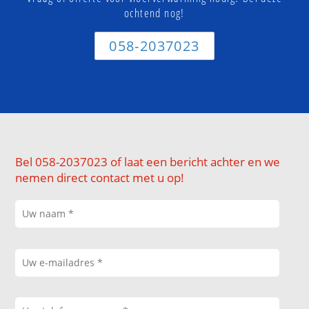
ochtend nog!
058-2037023
Bel 058-2037023 of laat een bericht achter en we
nemen direct contact met u op!