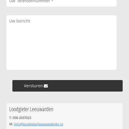
Versturen »
Loodgieter Leeuwarden
T: 058-2037023
M:
info@loodgieterleeuwardenbv.nl