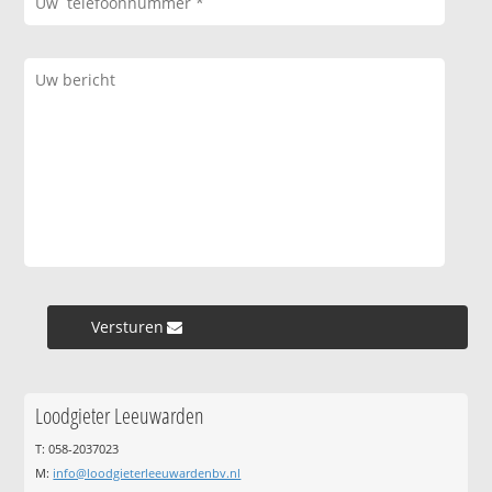
Versturen »
Loodgieter Leeuwarden
T: 058-2037023
M:
info@loodgieterleeuwardenbv.nl