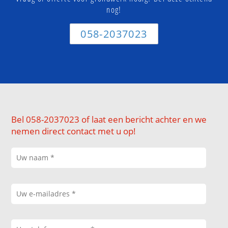
nog!
058-2037023
Bel 058-2037023 of laat een bericht achter en we
nemen direct contact met u op!