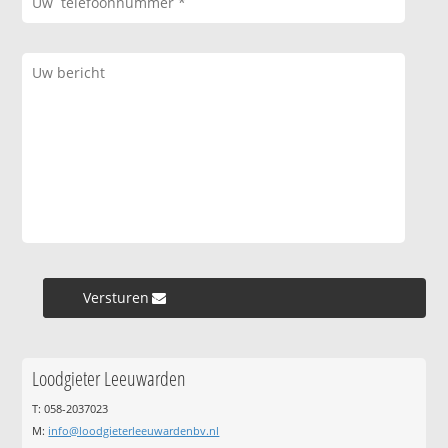
Versturen »
Loodgieter Leeuwarden
T: 058-2037023
M:
info@loodgieterleeuwardenbv.nl