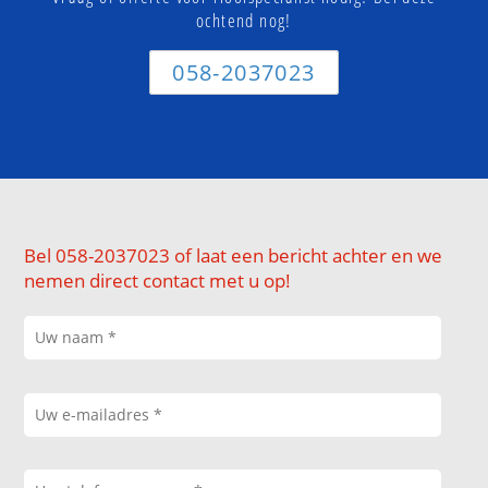
ochtend nog!
058-2037023
Bel 058-2037023 of laat een bericht achter en we
nemen direct contact met u op!