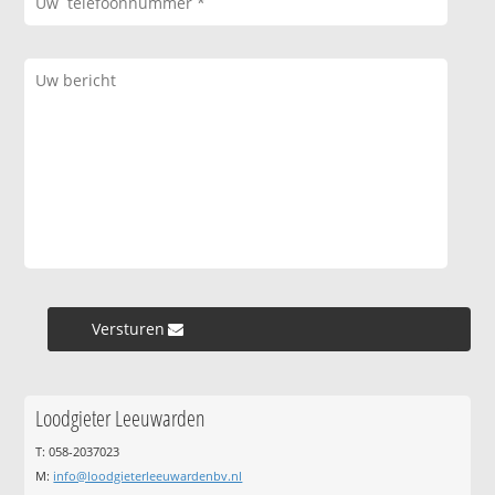
Versturen »
Loodgieter Leeuwarden
T: 058-2037023
M:
info@loodgieterleeuwardenbv.nl