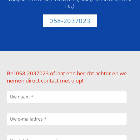
nog!
058-2037023
Bel 058-2037023 of laat een bericht achter en we
nemen direct contact met u op!