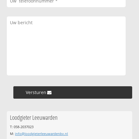
Versturen »
Loodgieter Leeuwarden
T: 058-2037023
M:
info@loodgieterleeuwardenbv.nl