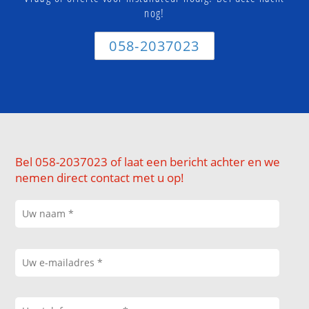
nog!
058-2037023
Bel 058-2037023 of laat een bericht achter en we
nemen direct contact met u op!