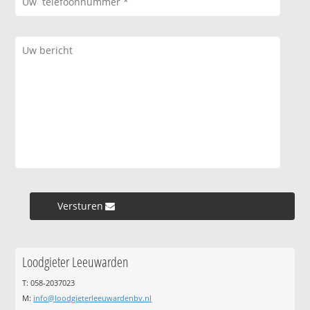
Versturen »
Loodgieter Leeuwarden
T: 058-2037023
M:
info@loodgieterleeuwardenbv.nl