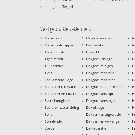
›
Loodgieter Twijzel
Veel gebruikte vaktermen:
›
›
›
Afvoer kapot
CV-ketel monteur
G
›
›
›
Afvoer ontstoppen
Dakbedekking
G
›
›
›
Afvoer verstopt
Dakdekker
G
›
›
›
Agpo ferroli
Dakgoot lekkage
G
›
›
›
All-Inservice
Dakgoot reinigen
G
›
›
›
AWB
Dakgoot reparatie
G
›
›
›
Badkamer lekkage
Dakgoot repareren
H
›
›
›
Badkamer renovatie
Dakgoot schoonmaken
H
›
›
›
Badkamer ventilatie
Dakgoot verstopt
H
›
›
›
Beste loodgieter
Dakgoot vervangen
H
›
›
›
Bevroren waterleiding
Daklekkage
H
›
›
›
Boiler
Dakpannen afgewaaid
I
›
›
›
Borrelende
Dakpannen vervangen
I
›
›
›
Bosch
Dakreparatie
I
›
›
›