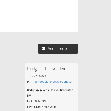
Versturen »
Loodgieter Leeuwarden
T: 058-2037023
M:
info@loodgieterleeuwardenbv.nl
Bedrijfsgegevens TRD Multidiensten
B.V.
KVK: 88068749
BTW: NL8644.93.496.B01