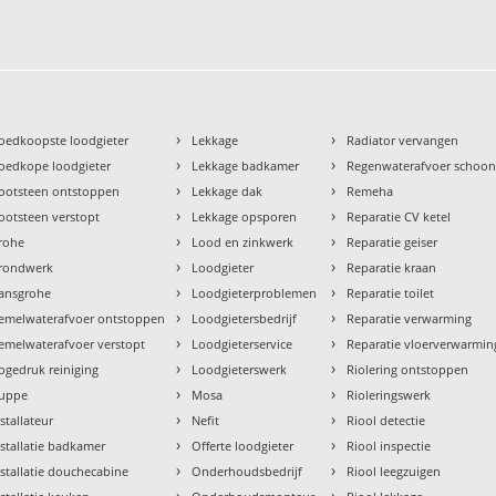
›
›
oedkoopste loodgieter
Lekkage
Radiator vervangen
›
›
oedkope loodgieter
Lekkage badkamer
Regenwaterafvoer schoo
›
›
ootsteen ontstoppen
Lekkage dak
Remeha
›
›
ootsteen verstopt
Lekkage opsporen
Reparatie CV ketel
›
›
rohe
Lood en zinkwerk
Reparatie geiser
›
›
rondwerk
Loodgieter
Reparatie kraan
›
›
ansgrohe
Loodgieterproblemen
Reparatie toilet
›
›
emelwaterafvoer ontstoppen
Loodgietersbedrijf
Reparatie verwarming
›
›
emelwaterafvoer verstopt
Loodgieterservice
Reparatie vloerverwarmin
›
›
ogedruk reiniging
Loodgieterswerk
Riolering ontstoppen
›
›
uppe
Mosa
Rioleringswerk
›
›
nstallateur
Nefit
Riool detectie
›
›
nstallatie badkamer
Offerte loodgieter
Riool inspectie
›
›
nstallatie douchecabine
Onderhoudsbedrijf
Riool leegzuigen
›
›