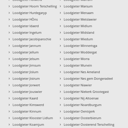
›
›
Loodgieter Hoorn Terschelling
Loodgieter Marsum
›
›
Loodgieter Hurdegaryp
Loodgieter Menaam
›
›
Loodgieter HÒns
Loodgieter Metslawier
›
›
Loodgieter Idaerd
Loodgieter Midlum
›
›
Loodgieter Ingelum
Loodgieter Midsland
›
›
Loodgieter Jacobiparochie
Loodgieter Miedum
›
›
Loodgieter Jannum
Loodgieter Minnertsga
›
›
Loodgieter Jellum
Loodgieter Moddergat
›
›
Loodgieter Jelsum
Loodgieter Morra
›
›
Loodgieter Jirnsum
Loodgieter Munein
›
›
Loodgieter Jislum
Loodgieter Nes Ameland
›
›
Loodgieter Jistrum
Loodgieter Nes gem Dongeradeel
›
›
r
Loodgieter Jorwert
Loodgieter Niawier
›
›
Loodgieter Jouswier
Loodgieter Niekerk Grootegast
›
›
Loodgieter Kaard
Loodgieter Nij Altoenae
›
›
Loodgieter Kimswerd
Loodgieter Noardburgum
›
›
Loodgieter Kinnum
Loodgieter Oentsjerk
›
›
Loodgieter Klooster Lidlum
Loodgieter Oosterbierum
›
›
Loodgieter Koarnjum
Loodgieter Oosterend Terschelling