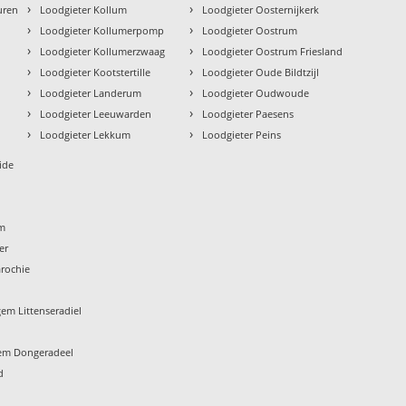
›
›
uren
Loodgieter Kollum
Loodgieter Oosternijkerk
›
›
n
Loodgieter Kollumerpomp
Loodgieter Oostrum
›
›
Loodgieter Kollumerzwaag
Loodgieter Oostrum Friesland
›
›
Loodgieter Kootstertille
Loodgieter Oude Bildtzijl
›
›
Loodgieter Landerum
Loodgieter Oudwoude
›
›
Loodgieter Leeuwarden
Loodgieter Paesens
›
›
Loodgieter Lekkum
Loodgieter Peins
ide
um
er
rochie
em Littenseradiel
em Dongeradeel
d