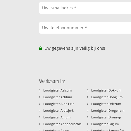
Uw gegevens zijn veilig bij ons!
Werkzaam in:
›
›
Loodgieter Aalsum
Loodgieter Dokkum
›
›
Loodgieter Achlum
Loodgieter Dongjum
›
›
Loodgieter Alde Leie
Loodgieter Driezum
›
›
Loodgieter Aldtsjerk
Loodgieter Drogeham
›
›
Loodgieter Anjum
Loodgieter Dronryp
›
›
Loodgieter Annaparochie
Loodgieter Eagum
›
›
Loodgieter Arum
Loodgieter Earnewâld