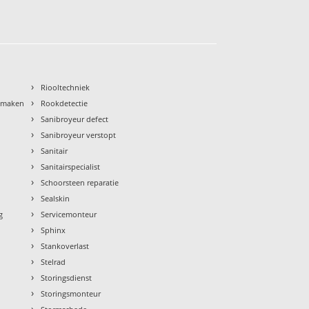
›
Riooltechniek
›
nmaken
Rookdetectie
›
Sanibroyeur defect
›
Sanibroyeur verstopt
›
Sanitair
›
Sanitairspecialist
›
Schoorsteen reparatie
›
Sealskin
›
g
Servicemonteur
›
Sphinx
›
Stankoverlast
›
Stelrad
›
Storingsdienst
›
Storingsmonteur
›