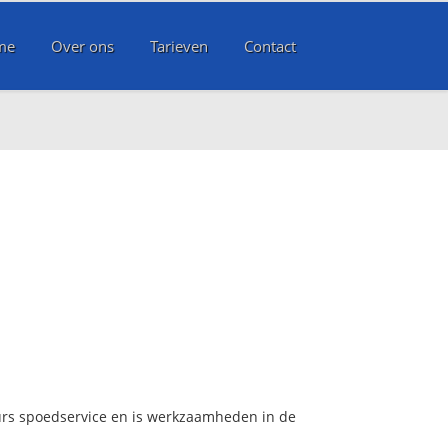
me
Over ons
Tarieven
Contact
urs spoedservice en is werkzaamheden in de