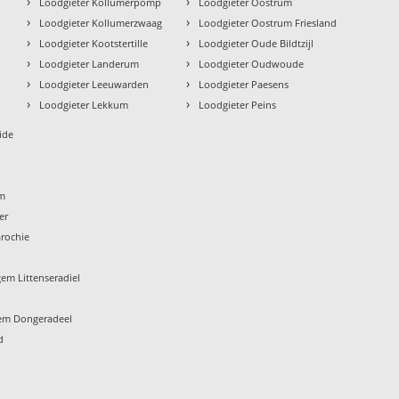
›
›
n
Loodgieter Kollumerpomp
Loodgieter Oostrum
›
›
Loodgieter Kollumerzwaag
Loodgieter Oostrum Friesland
›
›
Loodgieter Kootstertille
Loodgieter Oude Bildtzijl
›
›
Loodgieter Landerum
Loodgieter Oudwoude
›
›
Loodgieter Leeuwarden
Loodgieter Paesens
›
›
Loodgieter Lekkum
Loodgieter Peins
ide
um
er
rochie
em Littenseradiel
em Dongeradeel
d