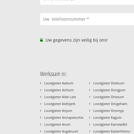
Uw gegevens zijn veilig bij ons!
Werkzaam in:
›
›
Loodgieter Aalsum
Loodgieter Dokkum
›
›
Loodgieter Achlum
Loodgieter Dongjum
›
›
Loodgieter Alde Leie
Loodgieter Driezum
›
›
Loodgieter Aldtsjerk
Loodgieter Drogeham
›
›
Loodgieter Anjum
Loodgieter Dronryp
›
›
Loodgieter Annaparochie
Loodgieter Eagum
›
›
Loodgieter Arum
Loodgieter Earnewâld
›
›
Loodgieter Augsbuurt
Loodgieter Easterlittens