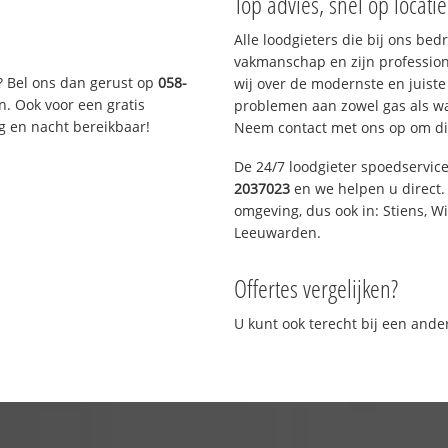
Top advies, snel op locati
Alle loodgieters die bij ons be
vakmanschap en zijn profession
? Bel ons dan gerust op
058-
wij over de modernste en juist
n. Ook voor een gratis
problemen aan zowel gas als wat
g en nacht bereikbaar!
Neem contact met ons op om di
De 24/7 loodgieter spoedservic
2037023
en we helpen u direct. 
omgeving, dus ook in: Stiens, W
Leeuwarden.
Offertes vergelijken?
U kunt ook terecht bij een and