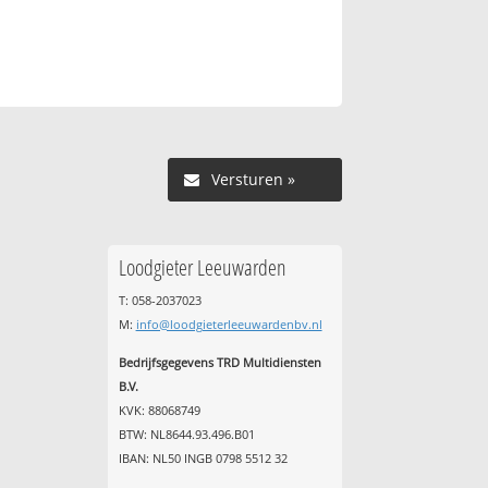
Versturen »
Loodgieter Leeuwarden
T: 058-2037023
M:
info@loodgieterleeuwardenbv.nl
Bedrijfsgegevens TRD Multidiensten
B.V.
KVK: 88068749
BTW: NL8644.93.496.B01
IBAN: NL50 INGB 0798 5512 32