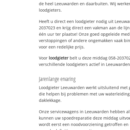
de heel Leeuwarden en daarbuiten. Wij werken
loodgieters.
Heeft u direct een loodgieter nodig uit Leeuw
2037023 en krijg direct een vakman aan de lijn. 
één uur ter plaatse! Onze goed opgeleide med
verstoppingen of andere ongemakken vaak binn
voor een redelijke prijs.
Voor
loodgieter
belt u deze middag 058-203702
verschillende loodgieters actief in Leeuwarde
Jarenlange ervaring
Loodgieter Leeuwarden werkt uitsluitend met g
die helpen bij problemen met uw waterleiding, 
daklekkage.
Onze servicewagens in Leeuwarden hebben alt
kunnen uw spoedreparatie deze middag uitvoe
wordt eerst een noodvoorziening getroffen en