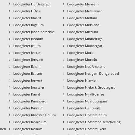
›
›
Loodgieter Hurdegaryp
Loodgieter Menaam
›
›
Loodgieter HÒns
Loodgieter Metslawier
›
›
Loodgieter Idaerd
Loodgieter Midlum
›
›
Loodgieter Ingelum
Loodgieter Midsland
›
›
Loodgieter Jacobiparochie
Loodgieter Miedum
›
›
Loodgieter Jannum
Loodgieter Minnertsga
›
›
Loodgieter Jellum
Loodgieter Moddergat
›
›
Loodgieter Jelsum
Loodgieter Morra
›
›
Loodgieter Jirnsum
Loodgieter Munein
›
›
Loodgieter Jislum
Loodgieter Nes Ameland
›
›
Loodgieter Jistrum
Loodgieter Nes gem Dongeradeel
›
›
r
Loodgieter Jorwert
Loodgieter Niawier
›
›
Loodgieter Jouswier
Loodgieter Niekerk Grootegast
›
›
Loodgieter Kaard
Loodgieter Nij Altoenae
›
›
Loodgieter Kimswerd
Loodgieter Noardburgum
›
›
Loodgieter Kinnum
Loodgieter Oentsjerk
›
›
Loodgieter Klooster Lidlum
Loodgieter Oosterbierum
›
›
Loodgieter Koarnjum
Loodgieter Oosterend Terschelling
›
›
uren
Loodgieter Kollum
Loodgieter Oosternijkerk