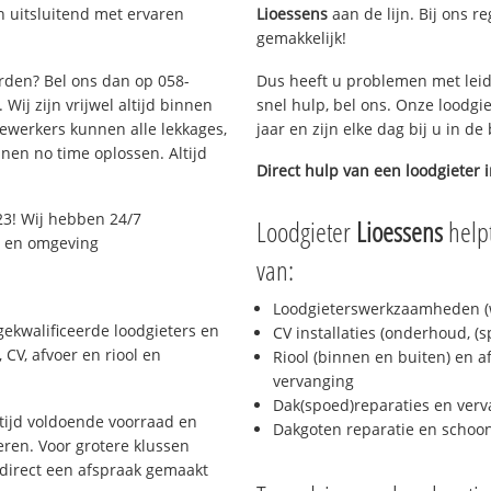
 uitsluitend met ervaren
Lioessens
aan de lijn. Bij ons re
gemakkelijk!
arden? Bel ons dan op 058-
Dus heeft u problemen met leid
Wij zijn vrijwel altijd binnen
snel hulp, bel ons. Onze loodgi
ewerkers kunnen alle lekkages,
jaar en zijn elke dag bij u in d
en no time oplossen. Altijd
Direct hulp van een loodgieter 
3! Wij hebben 24/7
Loodgieter
Lioessens
helpt
n en omgeving
van:
Loodgieterswerkzaamheden (w
ekwalificeerde loodgieters en
CV installaties (onderhoud, (
CV, afvoer en riool en
Riool (binnen en buiten) en a
vervanging
Dak(spoed)reparaties en verv
ijd voldoende voorraad en
Dakgoten reparatie en scho
ren. Voor grotere klussen
 direct een afspraak gemaakt