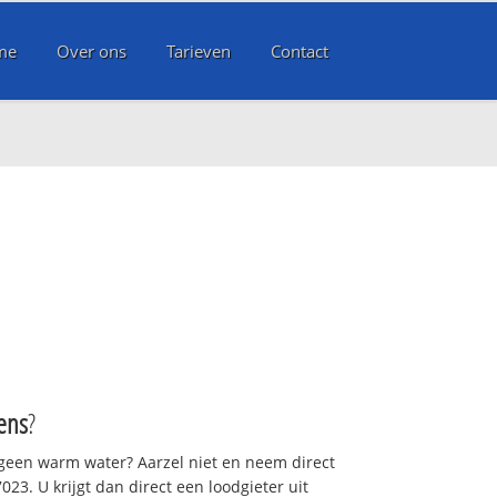
me
Over ons
Tarieven
Contact
ens
?
 geen warm water? Aarzel niet en neem direct
23. U krijgt dan direct een loodgieter uit