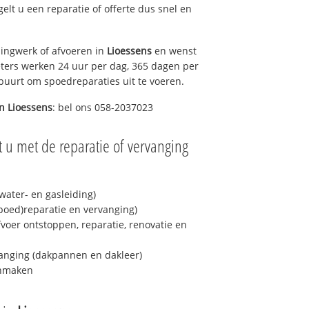
gelt u een reparatie of offerte dus snel en
ingwerk of afvoeren in
Lioessens
en wenst
eters werken 24 uur per dag, 365 dagen per
e buurt om spoedreparaties uit te voeren.
in
Lioessens
: bel ons 058-2037023
 u met de reparatie of vervanging
ater- en gasleiding)
spoed)reparatie en vervanging)
fvoer ontstoppen, reparatie, renovatie en
anging (dakpannen en dakleer)
onmaken