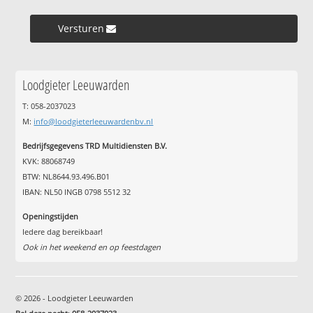
Versturen »
Loodgieter Leeuwarden
T: 058-2037023
M:
info@loodgieterleeuwardenbv.nl
Bedrijfsgegevens TRD Multidiensten B.V.
KVK: 88068749
BTW: NL8644.93.496.B01
IBAN: NL50 INGB 0798 5512 32
Openingstijden
Iedere dag bereikbaar!
Ook in het weekend en op feestdagen
© 2026 - Loodgieter Leeuwarden