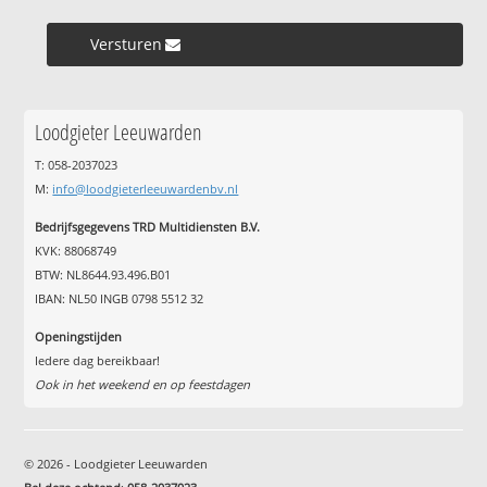
Versturen »
Loodgieter Leeuwarden
T: 058-2037023
M:
info@loodgieterleeuwardenbv.nl
Bedrijfsgegevens TRD Multidiensten B.V.
KVK: 88068749
BTW: NL8644.93.496.B01
IBAN: NL50 INGB 0798 5512 32
Openingstijden
Iedere dag bereikbaar!
Ook in het weekend en op feestdagen
© 2026 - Loodgieter Leeuwarden