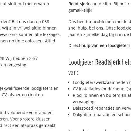
 uitsluitend met ervaren
Readtsjerk
aan de lijn. Bij ons r
gemakkelijk!
arden? Bel ons dan op 058-
Dus heeft u problemen met leid
Wij zijn vrijwel altijd binnen
snel hulp, bel ons. Onze loodgi
ewerkers kunnen alle lekkages,
jaar en zijn elke dag bij u in d
en no time oplossen. Altijd
Direct hulp van een loodgieter 
3! Wij hebben 24/7
Loodgieter
Readtsjerk
help
n en omgeving
van:
Loodgieterswerkzaamheden (w
ekwalificeerde loodgieters en
CV installaties (onderhoud, (
CV, afvoer en riool en
Riool (binnen en buiten) en a
vervanging
Dak(spoed)reparaties en verv
ijd voldoende voorraad en
Dakgoten reparatie en scho
ren. Voor grotere klussen
 direct een afspraak gemaakt