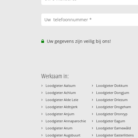
Uw gegevens zijn veilig bij ons!
Werkzaam in:
›
›
Loodgieter Aalsum
Loodgieter Dokkum
›
›
Loodgieter Achlum
Loodgieter Dongjum
›
›
Loodgieter Alde Leie
Loodgieter Driezum
›
›
Loodgieter Aldtsjerk
Loodgieter Drogeham
›
›
Loodgieter Anjum
Loodgieter Dronryp
›
›
Loodgieter Annaparochie
Loodgieter Eagum
›
›
Loodgieter Arum
Loodgieter Earnewâld
›
›
Loodgieter Augsbuurt
Loodgieter Easterlittens