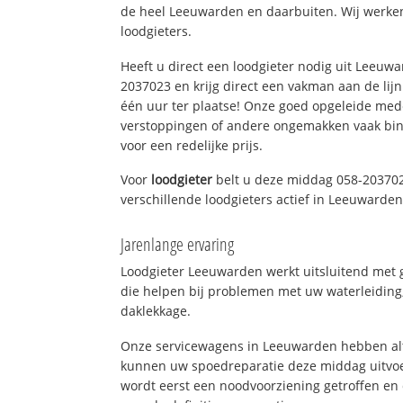
de heel Leeuwarden en daarbuiten. Wij werken
loodgieters.
Heeft u direct een loodgieter nodig uit Leeuw
2037023 en krijg direct een vakman aan de lijn. 
één uur ter plaatse! Onze goed opgeleide med
verstoppingen of andere ongemakken vaak binn
voor een redelijke prijs.
Voor
loodgieter
belt u deze middag 058-203702
verschillende loodgieters actief in Leeuwarde
Jarenlange ervaring
Loodgieter Leeuwarden werkt uitsluitend met g
die helpen bij problemen met uw waterleiding, 
daklekkage.
Onze servicewagens in Leeuwarden hebben alt
kunnen uw spoedreparatie deze middag uitvoe
wordt eerst een noodvoorziening getroffen en