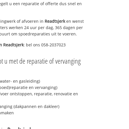
egelt u een reparatie of offerte dus snel en
ingwerk of afvoeren in
Readtsjerk
en wenst
eters werken 24 uur per dag, 365 dagen per
e buurt om spoedreparaties uit te voeren.
in
Readtsjerk
: bel ons 058-2037023
t u met de reparatie of vervanging
ater- en gasleiding)
spoed)reparatie en vervanging)
fvoer ontstoppen, reparatie, renovatie en
anging (dakpannen en dakleer)
onmaken