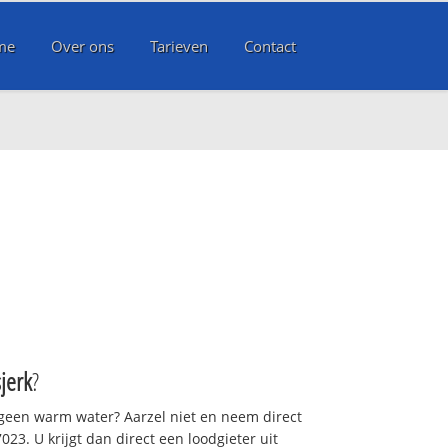
me
Over ons
Tarieven
Contact
jerk
?
 geen warm water? Aarzel niet en neem direct
23. U krijgt dan direct een loodgieter uit