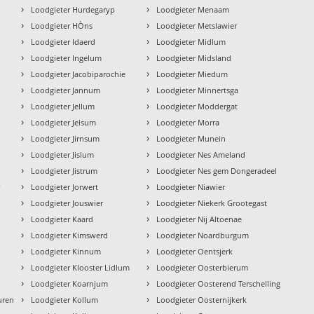
›
›
Loodgieter Hurdegaryp
Loodgieter Menaam
›
›
Loodgieter HÒns
Loodgieter Metslawier
›
›
Loodgieter Idaerd
Loodgieter Midlum
›
›
Loodgieter Ingelum
Loodgieter Midsland
›
›
Loodgieter Jacobiparochie
Loodgieter Miedum
›
›
Loodgieter Jannum
Loodgieter Minnertsga
›
›
Loodgieter Jellum
Loodgieter Moddergat
›
›
Loodgieter Jelsum
Loodgieter Morra
›
›
Loodgieter Jirnsum
Loodgieter Munein
›
›
Loodgieter Jislum
Loodgieter Nes Ameland
›
›
Loodgieter Jistrum
Loodgieter Nes gem Dongeradeel
›
›
r
Loodgieter Jorwert
Loodgieter Niawier
›
›
Loodgieter Jouswier
Loodgieter Niekerk Grootegast
›
›
Loodgieter Kaard
Loodgieter Nij Altoenae
›
›
Loodgieter Kimswerd
Loodgieter Noardburgum
›
›
Loodgieter Kinnum
Loodgieter Oentsjerk
›
›
Loodgieter Klooster Lidlum
Loodgieter Oosterbierum
›
›
Loodgieter Koarnjum
Loodgieter Oosterend Terschelling
›
›
uren
Loodgieter Kollum
Loodgieter Oosternijkerk