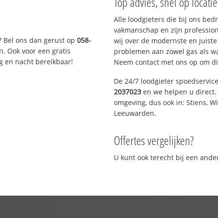
Top advies, snel op locati
Alle loodgieters die bij ons be
vakmanschap en zijn profession
? Bel ons dan gerust op
058-
wij over de modernste en juist
n. Ook voor een gratis
problemen aan zowel gas als wat
g en nacht bereikbaar!
Neem contact met ons op om di
De 24/7 loodgieter spoedservic
2037023
en we helpen u direct. 
omgeving, dus ook in: Stiens, W
Leeuwarden.
Offertes vergelijken?
U kunt ook terecht bij een and