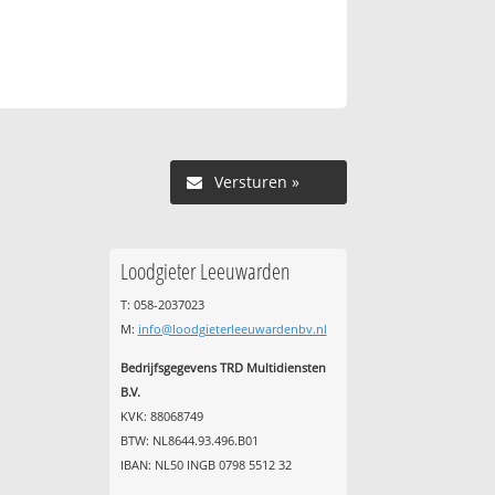
Versturen »
Loodgieter Leeuwarden
T: 058-2037023
M:
info@loodgieterleeuwardenbv.nl
Bedrijfsgegevens TRD Multidiensten
B.V.
KVK: 88068749
BTW: NL8644.93.496.B01
IBAN: NL50 INGB 0798 5512 32