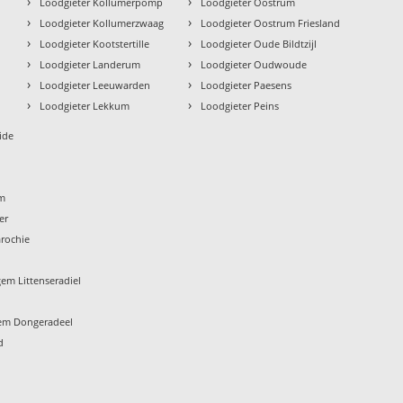
›
›
n
Loodgieter Kollumerpomp
Loodgieter Oostrum
›
›
Loodgieter Kollumerzwaag
Loodgieter Oostrum Friesland
›
›
Loodgieter Kootstertille
Loodgieter Oude Bildtzijl
›
›
Loodgieter Landerum
Loodgieter Oudwoude
›
›
Loodgieter Leeuwarden
Loodgieter Paesens
›
›
Loodgieter Lekkum
Loodgieter Peins
ide
um
er
rochie
em Littenseradiel
em Dongeradeel
d