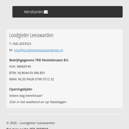
Versturen »
Loodgieter Leeuwarden
T: 058-2037023
M:
info@loodgieterleeuwardenbv.nl
Bedrijfsgegevens TRD Multidiensten B.V.
KVK: 88068749
BTW: NL8644.93.496.B01
IBAN: NL50 INGB 0798 5512 32
Openingstijden
Iedere dag bereikbaar!
Ook in het weekend en op feestdagen
© 2026 - Loodgieter Leeuwarden