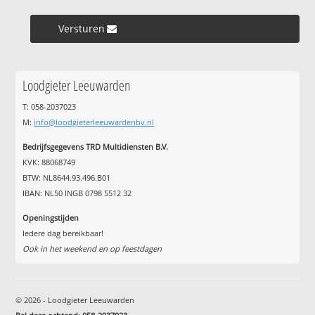
Versturen »
Loodgieter Leeuwarden
T: 058-2037023
M:
info@loodgieterleeuwardenbv.nl
Bedrijfsgegevens TRD Multidiensten B.V.
KVK: 88068749
BTW: NL8644.93.496.B01
IBAN: NL50 INGB 0798 5512 32
Openingstijden
Iedere dag bereikbaar!
Ook in het weekend en op feestdagen
© 2026 - Loodgieter Leeuwarden