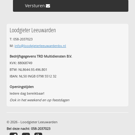
Versturen »
Loodgieter Leeuwarden
T: 058-2037023
M:
info@loodgieterleeuwardenbv.nl
Bedrijfsgegevens TRD Multidiensten B.V.
KVK: 88068749
BTW: NL8644.93.496.B01
IBAN: NL50 INGB 0798 5512 32
Openingstijden
Iedere dag bereikbaar!
Ook in het weekend en op feestdagen
© 2026 - Loodgieter Leeuwarden
Bel deze nacht
:
058-2037023