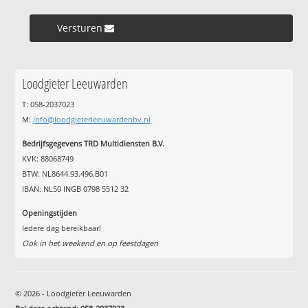
Versturen »
Loodgieter Leeuwarden
T: 058-2037023
M:
info@loodgieterleeuwardenbv.nl
Bedrijfsgegevens TRD Multidiensten B.V.
KVK: 88068749
BTW: NL8644.93.496.B01
IBAN: NL50 INGB 0798 5512 32
Openingstijden
Iedere dag bereikbaar!
Ook in het weekend en op feestdagen
© 2026 - Loodgieter Leeuwarden