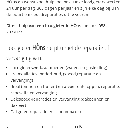
HÒns
en wenst snel hulp, bel ons. Onze loodgieters werken
24 uur per dag, 365 dagen per jaar en zijn elke dag bij u in
de buurt om spoedreparaties uit te voeren.
Direct hulp van een loodgieter in
HÒns
: bel ons 058-
2037023
Loodgieter
HÒns
helpt u met de reparatie of
vervanging van:
Loodgieterswerkzaamheden (water- en gasleiding)
CV installaties (onderhoud, (spoed)reparatie en
vervanging)
Riool (binnen en buiten) en afvoer ontstoppen, reparatie,
renovatie en vervanging
Dak(spoed)reparaties en vervanging (dakpannen en
dakleer)
Dakgoten reparatie en schoonmaken