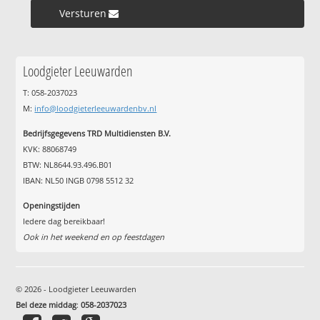
Versturen »
Loodgieter Leeuwarden
T: 058-2037023
M:
info@loodgieterleeuwardenbv.nl
Bedrijfsgegevens TRD Multidiensten B.V.
KVK: 88068749
BTW: NL8644.93.496.B01
IBAN: NL50 INGB 0798 5512 32
Openingstijden
Iedere dag bereikbaar!
Ook in het weekend en op feestdagen
© 2026 - Loodgieter Leeuwarden
Bel deze middag
:
058-2037023