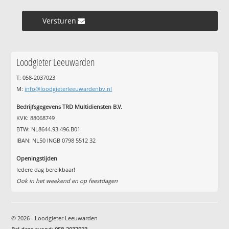
Versturen »
Loodgieter Leeuwarden
T: 058-2037023
M:
info@loodgieterleeuwardenbv.nl
Bedrijfsgegevens TRD Multidiensten B.V.
KVK: 88068749
BTW: NL8644.93.496.B01
IBAN: NL50 INGB 0798 5512 32
Openingstijden
Iedere dag bereikbaar!
Ook in het weekend en op feestdagen
© 2026 - Loodgieter Leeuwarden