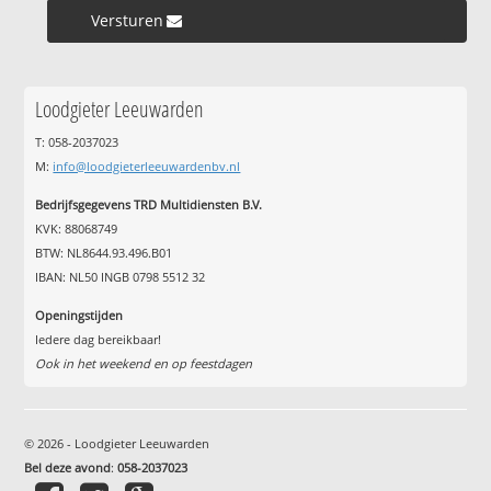
Versturen »
Loodgieter Leeuwarden
T: 058-2037023
M:
info@loodgieterleeuwardenbv.nl
Bedrijfsgegevens TRD Multidiensten B.V.
KVK: 88068749
BTW: NL8644.93.496.B01
IBAN: NL50 INGB 0798 5512 32
Openingstijden
Iedere dag bereikbaar!
Ook in het weekend en op feestdagen
© 2026 - Loodgieter Leeuwarden
Bel deze avond
:
058-2037023