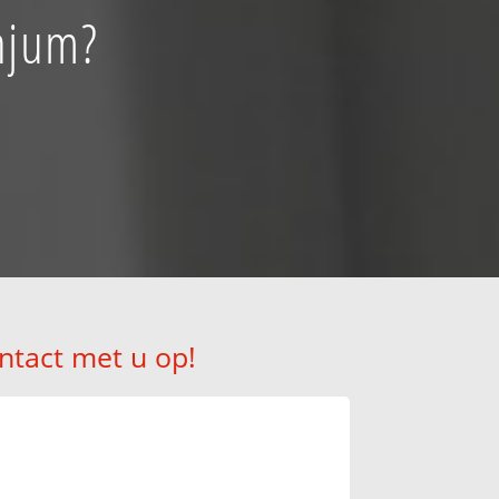
njum?
ntact met u op!