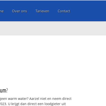
me
Over ons
Tarieven
Contact
jum
?
 geen warm water? Aarzel niet en neem direct
23. U krijgt dan direct een loodgieter uit