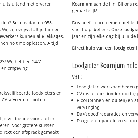
 uitsluitend met ervaren
Koarnjum
aan de lijn. Bij ons r
gemakkelijk!
arden? Bel ons dan op 058-
Dus heeft u problemen met leid
Wij zijn vrijwel altijd binnen
snel hulp, bel ons. Onze loodgi
ewerkers kunnen alle lekkages,
jaar en zijn elke dag bij u in d
en no time oplossen. Altijd
Direct hulp van een loodgieter 
23! Wij hebben 24/7
Loodgieter
Koarnjum
helpt
n en omgeving
van:
Loodgieterswerkzaamheden (w
ekwalificeerde loodgieters en
CV installaties (onderhoud, (
CV, afvoer en riool en
Riool (binnen en buiten) en a
vervanging
Dak(spoed)reparaties en verv
ijd voldoende voorraad en
Dakgoten reparatie en scho
ren. Voor grotere klussen
 direct een afspraak gemaakt