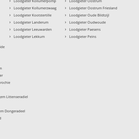
›
›
n
Loodgieter Kollumerpomp
Loodgieter Oostrum
›
›
Loodgieter Kollumerzwaag
Loodgieter Oostrum Friesland
›
›
Loodgieter Kootstertille
Loodgieter Oude Bildtzijl
›
›
Loodgieter Landerum
Loodgieter Oudwoude
›
›
Loodgieter Leeuwarden
Loodgieter Paesens
›
›
Loodgieter Lekkum
Loodgieter Peins
ide
um
er
rochie
em Littenseradiel
em Dongeradeel
d