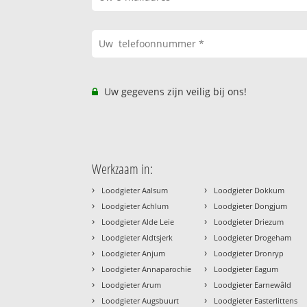
Uw gegevens zijn veilig bij ons!
Werkzaam in:
›
›
Loodgieter Aalsum
Loodgieter Dokkum
›
›
Loodgieter Achlum
Loodgieter Dongjum
›
›
Loodgieter Alde Leie
Loodgieter Driezum
›
›
Loodgieter Aldtsjerk
Loodgieter Drogeham
›
›
Loodgieter Anjum
Loodgieter Dronryp
›
›
Loodgieter Annaparochie
Loodgieter Eagum
›
›
Loodgieter Arum
Loodgieter Earnewâld
›
›
Loodgieter Augsbuurt
Loodgieter Easterlittens