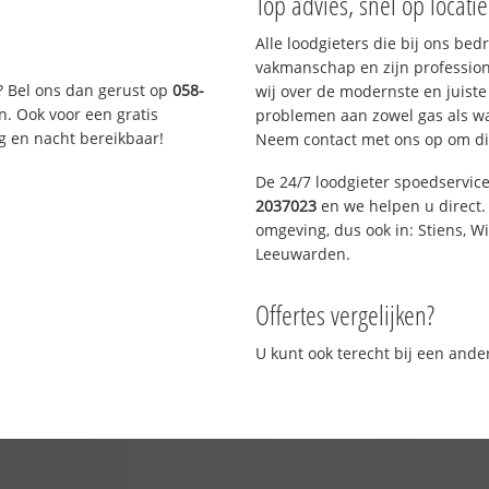
Top advies, snel op locati
Alle loodgieters die bij ons be
vakmanschap en zijn profession
? Bel ons dan gerust op
058-
wij over de modernste en juist
n. Ook voor een gratis
problemen aan zowel gas als wat
g en nacht bereikbaar!
Neem contact met ons op om di
De 24/7 loodgieter spoedservic
2037023
en we helpen u direct. 
omgeving, dus ook in: Stiens, W
Leeuwarden.
Offertes vergelijken?
U kunt ook terecht bij een and