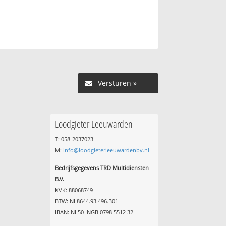
Versturen »
Loodgieter Leeuwarden
T: 058-2037023
M:
info@loodgieterleeuwardenbv.nl
Bedrijfsgegevens TRD Multidiensten
B.V.
KVK: 88068749
BTW: NL8644.93.496.B01
IBAN: NL50 INGB 0798 5512 32