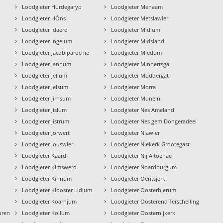
›
›
Loodgieter Hurdegaryp
Loodgieter Menaam
›
›
Loodgieter HÒns
Loodgieter Metslawier
›
›
Loodgieter Idaerd
Loodgieter Midlum
›
›
Loodgieter Ingelum
Loodgieter Midsland
›
›
Loodgieter Jacobiparochie
Loodgieter Miedum
›
›
Loodgieter Jannum
Loodgieter Minnertsga
›
›
Loodgieter Jellum
Loodgieter Moddergat
›
›
Loodgieter Jelsum
Loodgieter Morra
›
›
Loodgieter Jirnsum
Loodgieter Munein
›
›
Loodgieter Jislum
Loodgieter Nes Ameland
›
›
Loodgieter Jistrum
Loodgieter Nes gem Dongeradeel
›
›
r
Loodgieter Jorwert
Loodgieter Niawier
›
›
Loodgieter Jouswier
Loodgieter Niekerk Grootegast
›
›
Loodgieter Kaard
Loodgieter Nij Altoenae
›
›
Loodgieter Kimswerd
Loodgieter Noardburgum
›
›
Loodgieter Kinnum
Loodgieter Oentsjerk
›
›
Loodgieter Klooster Lidlum
Loodgieter Oosterbierum
›
›
Loodgieter Koarnjum
Loodgieter Oosterend Terschelling
›
›
uren
Loodgieter Kollum
Loodgieter Oosternijkerk