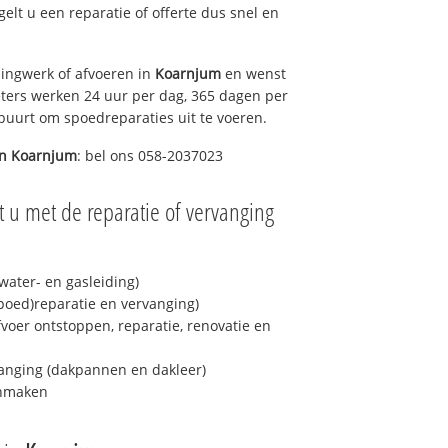
egelt u een reparatie of offerte dus snel en
ingwerk of afvoeren in
Koarnjum
en wenst
eters werken 24 uur per dag, 365 dagen per
e buurt om spoedreparaties uit te voeren.
in
Koarnjum
: bel ons 058-2037023
 u met de reparatie of vervanging
ater- en gasleiding)
spoed)reparatie en vervanging)
fvoer ontstoppen, reparatie, renovatie en
anging (dakpannen en dakleer)
onmaken