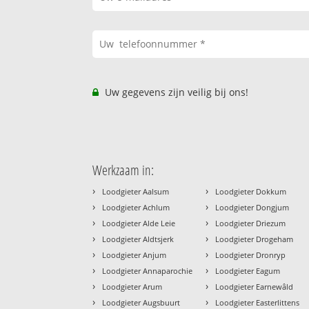
Uw gegevens zijn veilig bij ons!
Werkzaam in:
›
›
Loodgieter Aalsum
Loodgieter Dokkum
›
›
Loodgieter Achlum
Loodgieter Dongjum
›
›
Loodgieter Alde Leie
Loodgieter Driezum
›
›
Loodgieter Aldtsjerk
Loodgieter Drogeham
›
›
Loodgieter Anjum
Loodgieter Dronryp
›
›
Loodgieter Annaparochie
Loodgieter Eagum
›
›
Loodgieter Arum
Loodgieter Earnewâld
›
›
Loodgieter Augsbuurt
Loodgieter Easterlittens