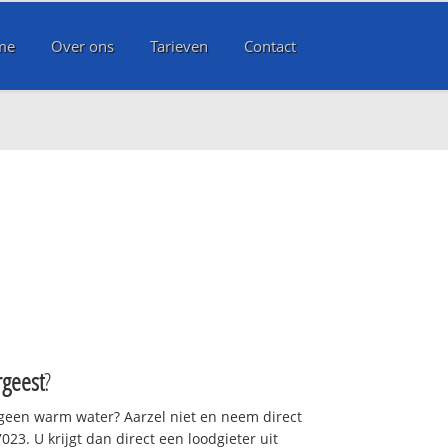
me
Over ons
Tarieven
Contact
geest
?
 geen warm water? Aarzel niet en neem direct
23. U krijgt dan direct een loodgieter uit