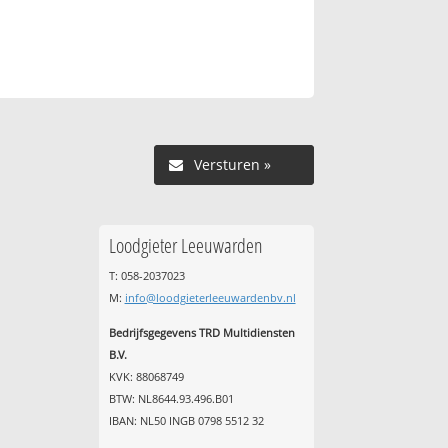
Versturen »
Loodgieter Leeuwarden
T: 058-2037023
M:
info@loodgieterleeuwardenbv.nl
Bedrijfsgegevens TRD Multidiensten
B.V.
KVK: 88068749
BTW: NL8644.93.496.B01
IBAN: NL50 INGB 0798 5512 32