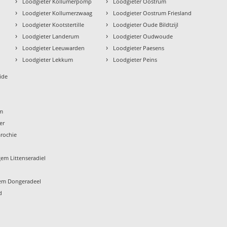
›
›
n
Loodgieter Kollumerpomp
Loodgieter Oostrum
›
›
Loodgieter Kollumerzwaag
Loodgieter Oostrum Friesland
›
›
Loodgieter Kootstertille
Loodgieter Oude Bildtzijl
›
›
Loodgieter Landerum
Loodgieter Oudwoude
›
›
Loodgieter Leeuwarden
Loodgieter Paesens
›
›
Loodgieter Lekkum
Loodgieter Peins
ide
um
er
rochie
em Littenseradiel
em Dongeradeel
d