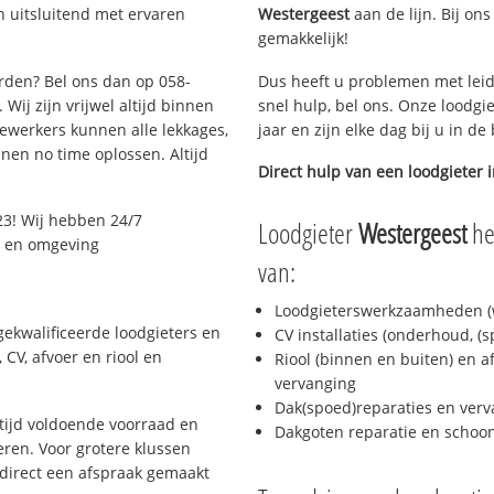
 uitsluitend met ervaren
Westergeest
aan de lijn. Bij ons
gemakkelijk!
arden? Bel ons dan op 058-
Dus heeft u problemen met leid
Wij zijn vrijwel altijd binnen
snel hulp, bel ons. Onze loodgi
ewerkers kunnen alle lekkages,
jaar en zijn elke dag bij u in d
en no time oplossen. Altijd
Direct hulp van een loodgieter 
3! Wij hebben 24/7
Loodgieter
Westergeest
he
n en omgeving
van:
Loodgieterswerkzaamheden (w
ekwalificeerde loodgieters en
CV installaties (onderhoud, (
CV, afvoer en riool en
Riool (binnen en buiten) en a
vervanging
Dak(spoed)reparaties en verv
ijd voldoende voorraad en
Dakgoten reparatie en scho
ren. Voor grotere klussen
 direct een afspraak gemaakt