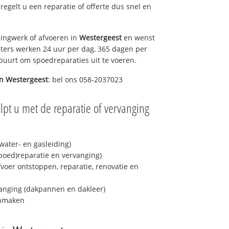
 regelt u een reparatie of offerte dus snel en
ingwerk of afvoeren in
Westergeest
en wenst
eters werken 24 uur per dag, 365 dagen per
e buurt om spoedreparaties uit te voeren.
in
Westergeest
: bel ons 058-2037023
lpt u met de reparatie of vervanging
ater- en gasleiding)
spoed)reparatie en vervanging)
fvoer ontstoppen, reparatie, renovatie en
anging (dakpannen en dakleer)
onmaken