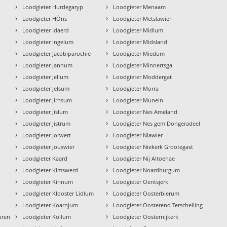
›
›
Loodgieter Hurdegaryp
Loodgieter Menaam
›
›
Loodgieter HÒns
Loodgieter Metslawier
›
›
Loodgieter Idaerd
Loodgieter Midlum
›
›
Loodgieter Ingelum
Loodgieter Midsland
›
›
Loodgieter Jacobiparochie
Loodgieter Miedum
›
›
Loodgieter Jannum
Loodgieter Minnertsga
›
›
Loodgieter Jellum
Loodgieter Moddergat
›
›
Loodgieter Jelsum
Loodgieter Morra
›
›
Loodgieter Jirnsum
Loodgieter Munein
›
›
Loodgieter Jislum
Loodgieter Nes Ameland
›
›
Loodgieter Jistrum
Loodgieter Nes gem Dongeradeel
›
›
r
Loodgieter Jorwert
Loodgieter Niawier
›
›
Loodgieter Jouswier
Loodgieter Niekerk Grootegast
›
›
Loodgieter Kaard
Loodgieter Nij Altoenae
›
›
Loodgieter Kimswerd
Loodgieter Noardburgum
›
›
Loodgieter Kinnum
Loodgieter Oentsjerk
›
›
Loodgieter Klooster Lidlum
Loodgieter Oosterbierum
›
›
Loodgieter Koarnjum
Loodgieter Oosterend Terschelling
›
›
uren
Loodgieter Kollum
Loodgieter Oosternijkerk