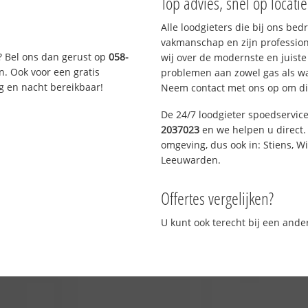
Top advies, snel op locati
Alle loodgieters die bij ons be
vakmanschap en zijn profession
? Bel ons dan gerust op
058-
wij over de modernste en juist
n. Ook voor een gratis
problemen aan zowel gas als wat
g en nacht bereikbaar!
Neem contact met ons op om di
De 24/7 loodgieter spoedservic
2037023
en we helpen u direct. 
omgeving, dus ook in: Stiens, W
Leeuwarden.
Offertes vergelijken?
U kunt ook terecht bij een and