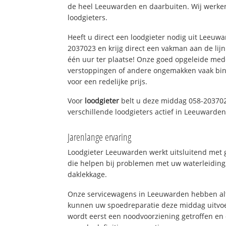
de heel Leeuwarden en daarbuiten. Wij werken
loodgieters.
Heeft u direct een loodgieter nodig uit Leeuw
2037023 en krijg direct een vakman aan de lijn. 
één uur ter plaatse! Onze goed opgeleide med
verstoppingen of andere ongemakken vaak binn
voor een redelijke prijs.
Voor
loodgieter
belt u deze middag 058-203702
verschillende loodgieters actief in Leeuwarde
Jarenlange ervaring
Loodgieter Leeuwarden werkt uitsluitend met g
die helpen bij problemen met uw waterleiding, 
daklekkage.
Onze servicewagens in Leeuwarden hebben alt
kunnen uw spoedreparatie deze middag uitvoe
wordt eerst een noodvoorziening getroffen en