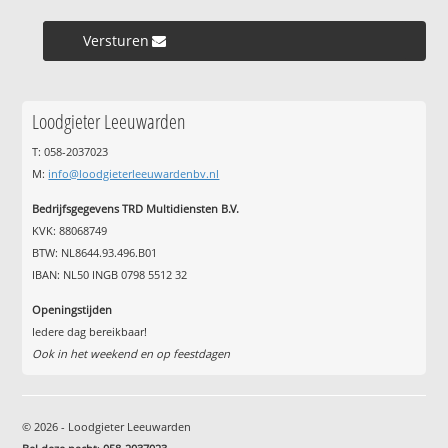
Versturen »
Loodgieter Leeuwarden
T: 058-2037023
M:
info@loodgieterleeuwardenbv.nl
Bedrijfsgegevens TRD Multidiensten B.V.
KVK: 88068749
BTW: NL8644.93.496.B01
IBAN: NL50 INGB 0798 5512 32
Openingstijden
Iedere dag bereikbaar!
Ook in het weekend en op feestdagen
© 2026 - Loodgieter Leeuwarden