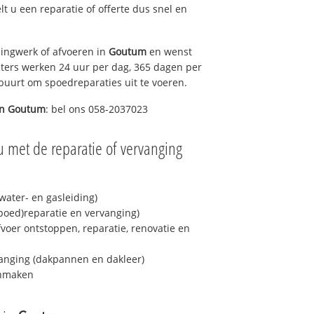
elt u een reparatie of offerte dus snel en
ingwerk of afvoeren in
Goutum
en wenst
eters werken 24 uur per dag, 365 dagen per
e buurt om spoedreparaties uit te voeren.
in
Goutum
: bel ons 058-2037023
u met de reparatie of vervanging
ater- en gasleiding)
spoed)reparatie en vervanging)
fvoer ontstoppen, reparatie, renovatie en
anging (dakpannen en dakleer)
onmaken