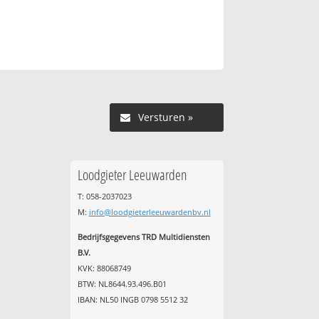
Versturen »
Loodgieter Leeuwarden
T: 058-2037023
M:
info@loodgieterleeuwardenbv.nl
Bedrijfsgegevens TRD Multidiensten
B.V.
KVK: 88068749
BTW: NL8644.93.496.B01
IBAN: NL50 INGB 0798 5512 32