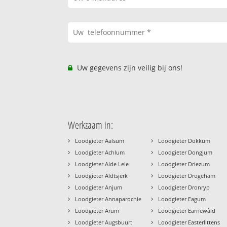
Uw gegevens zijn veilig bij ons!
Werkzaam in:
›
›
Loodgieter Aalsum
Loodgieter Dokkum
›
›
Loodgieter Achlum
Loodgieter Dongjum
›
›
Loodgieter Alde Leie
Loodgieter Driezum
›
›
Loodgieter Aldtsjerk
Loodgieter Drogeham
›
›
Loodgieter Anjum
Loodgieter Dronryp
›
›
Loodgieter Annaparochie
Loodgieter Eagum
›
›
Loodgieter Arum
Loodgieter Earnewâld
›
›
Loodgieter Augsbuurt
Loodgieter Easterlittens