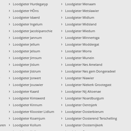
›
›
Loodgieter Hurdegaryp
Loodgieter Menaam
›
›
Loodgieter HÒns
Loodgieter Metslawier
›
›
Loodgieter Idaerd
Loodgieter Midlum
›
›
Loodgieter Ingelum
Loodgieter Midsland
›
›
Loodgieter Jacobiparochie
Loodgieter Miedum
›
›
Loodgieter Jannum
Loodgieter Minnertsga
›
›
Loodgieter Jellum
Loodgieter Moddergat
›
›
Loodgieter Jelsum
Loodgieter Morra
›
›
Loodgieter Jirnsum
Loodgieter Munein
›
›
Loodgieter Jislum
Loodgieter Nes Ameland
›
›
Loodgieter Jistrum
Loodgieter Nes gem Dongeradeel
›
›
r
Loodgieter Jorwert
Loodgieter Niawier
›
›
Loodgieter Jouswier
Loodgieter Niekerk Grootegast
›
›
Loodgieter Kaard
Loodgieter Nij Altoenae
›
›
Loodgieter Kimswerd
Loodgieter Noardburgum
›
›
Loodgieter Kinnum
Loodgieter Oentsjerk
›
›
Loodgieter Klooster Lidlum
Loodgieter Oosterbierum
›
›
Loodgieter Koarnjum
Loodgieter Oosterend Terschelling
›
›
uren
Loodgieter Kollum
Loodgieter Oosternijkerk