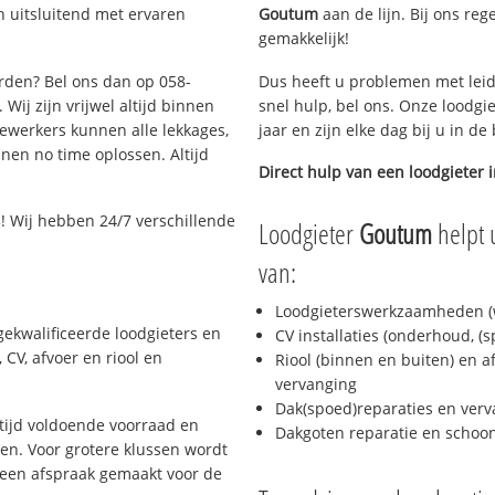
 uitsluitend met ervaren
Goutum
aan de lijn. Bij ons reg
gemakkelijk!
arden? Bel ons dan op 058-
Dus heeft u problemen met leid
Wij zijn vrijwel altijd binnen
snel hulp, bel ons. Onze loodgi
ewerkers kunnen alle lekkages,
jaar en zijn elke dag bij u in d
en no time oplossen. Altijd
Direct hulp van een loodgieter 
! Wij hebben 24/7 verschillende
Loodgieter
Goutum
helpt 
van:
Loodgieterswerkzaamheden (w
ekwalificeerde loodgieters en
CV installaties (onderhoud, (
CV, afvoer en riool en
Riool (binnen en buiten) en a
vervanging
Dak(spoed)reparaties en verv
ijd voldoende voorraad en
Dakgoten reparatie en scho
n. Voor grotere klussen wordt
 een afspraak gemaakt voor de