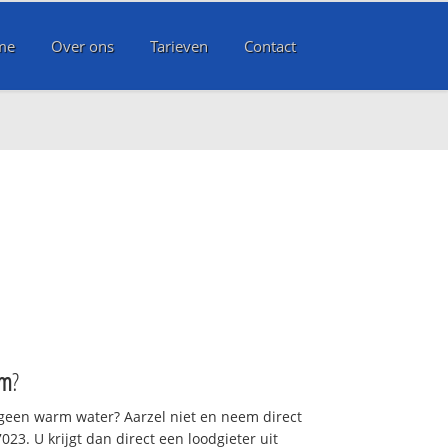
me
Over ons
Tarieven
Contact
um
?
 geen warm water? Aarzel niet en neem direct
23. U krijgt dan direct een loodgieter uit