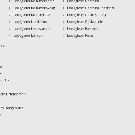
›
›
n
Loodgieter Kollumerpomp
Loodgieter Oostrum
›
›
Loodgieter Kollumerzwaag
Loodgieter Oostrum Friesland
›
›
Loodgieter Kootstertille
Loodgieter Oude Bildtzijl
›
›
Loodgieter Landerum
Loodgieter Oudwoude
›
›
Loodgieter Leeuwarden
Loodgieter Paesens
›
›
Loodgieter Lekkum
Loodgieter Peins
ide
um
er
rochie
em Littenseradiel
em Dongeradeel
d