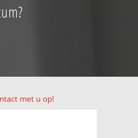
utum?
ntact met u op!