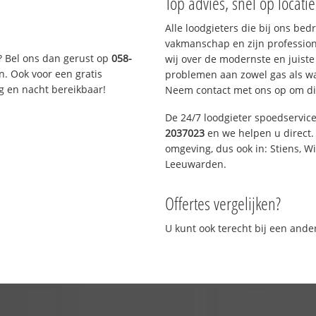
Top advies, snel op locati
Alle loodgieters die bij ons be
vakmanschap en zijn profession
? Bel ons dan gerust op
058-
wij over de modernste en juist
n. Ook voor een gratis
problemen aan zowel gas als wat
g en nacht bereikbaar!
Neem contact met ons op om di
De 24/7 loodgieter spoedservic
2037023
en we helpen u direct. 
omgeving, dus ook in: Stiens, W
Leeuwarden.
Offertes vergelijken?
U kunt ook terecht bij een and