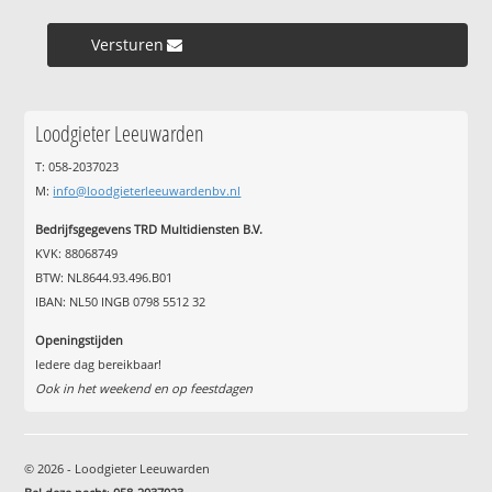
Versturen »
Loodgieter Leeuwarden
T: 058-2037023
M:
info@loodgieterleeuwardenbv.nl
Bedrijfsgegevens TRD Multidiensten B.V.
KVK: 88068749
BTW: NL8644.93.496.B01
IBAN: NL50 INGB 0798 5512 32
Openingstijden
Iedere dag bereikbaar!
Ook in het weekend en op feestdagen
© 2026 - Loodgieter Leeuwarden