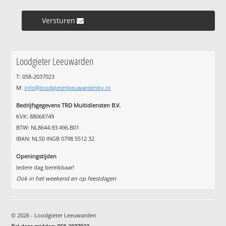
Versturen »
Loodgieter Leeuwarden
T: 058-2037023
M:
info@loodgieterleeuwardenbv.nl
Bedrijfsgegevens TRD Multidiensten B.V.
KVK: 88068749
BTW: NL8644.93.496.B01
IBAN: NL50 INGB 0798 5512 32
Openingstijden
Iedere dag bereikbaar!
Ook in het weekend en op feestdagen
© 2026 - Loodgieter Leeuwarden