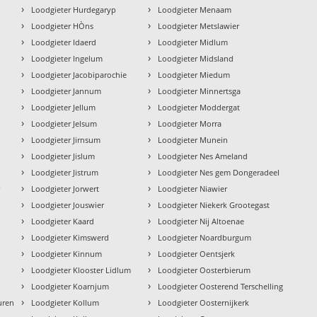
›
›
Loodgieter Hurdegaryp
Loodgieter Menaam
›
›
Loodgieter HÒns
Loodgieter Metslawier
›
›
Loodgieter Idaerd
Loodgieter Midlum
›
›
Loodgieter Ingelum
Loodgieter Midsland
›
›
Loodgieter Jacobiparochie
Loodgieter Miedum
›
›
Loodgieter Jannum
Loodgieter Minnertsga
›
›
Loodgieter Jellum
Loodgieter Moddergat
›
›
Loodgieter Jelsum
Loodgieter Morra
›
›
Loodgieter Jirnsum
Loodgieter Munein
›
›
Loodgieter Jislum
Loodgieter Nes Ameland
›
›
Loodgieter Jistrum
Loodgieter Nes gem Dongeradeel
›
›
r
Loodgieter Jorwert
Loodgieter Niawier
›
›
Loodgieter Jouswier
Loodgieter Niekerk Grootegast
›
›
Loodgieter Kaard
Loodgieter Nij Altoenae
›
›
Loodgieter Kimswerd
Loodgieter Noardburgum
›
›
Loodgieter Kinnum
Loodgieter Oentsjerk
›
›
Loodgieter Klooster Lidlum
Loodgieter Oosterbierum
›
›
Loodgieter Koarnjum
Loodgieter Oosterend Terschelling
›
›
uren
Loodgieter Kollum
Loodgieter Oosternijkerk