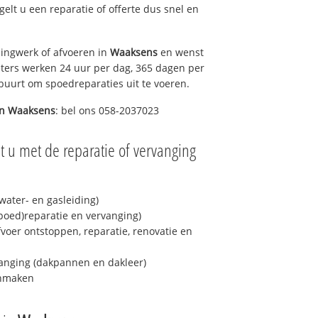
egelt u een reparatie of offerte dus snel en
ingwerk of afvoeren in
Waaksens
en wenst
eters werken 24 uur per dag, 365 dagen per
e buurt om spoedreparaties uit te voeren.
in
Waaksens
: bel ons 058-2037023
t u met de reparatie of vervanging
ater- en gasleiding)
spoed)reparatie en vervanging)
fvoer ontstoppen, reparatie, renovatie en
anging (dakpannen en dakleer)
onmaken