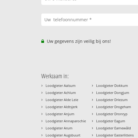
Uw gegevens zijn veilig bij ons!
Werkzaam in:
›
›
Loodgieter Aalsum
Loodgieter Dokkum
›
›
Loodgieter Achlum
Loodgieter Dongjum
›
›
Loodgieter Alde Leie
Loodgieter Driezum
›
›
Loodgieter Aldtsjerk
Loodgieter Drogeham
›
›
Loodgieter Anjum
Loodgieter Dronryp
›
›
Loodgieter Annaparochie
Loodgieter Eagum
›
›
Loodgieter Arum
Loodgieter Earnewâld
›
›
Loodgieter Augsbuurt
Loodgieter Easterlittens