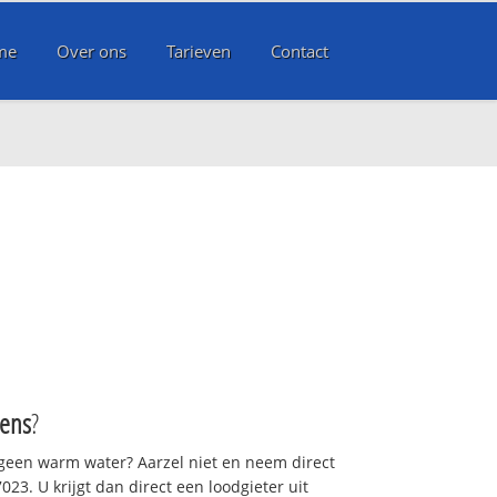
me
Over ons
Tarieven
Contact
ens
?
 geen warm water? Aarzel niet en neem direct
23. U krijgt dan direct een loodgieter uit