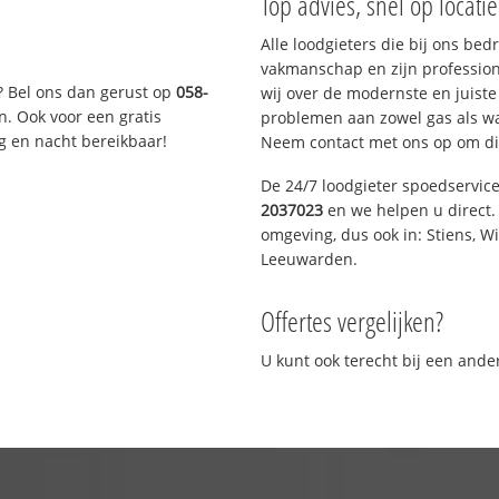
Top advies, snel op locati
Alle loodgieters die bij ons be
vakmanschap en zijn profession
? Bel ons dan gerust op
058-
wij over de modernste en juist
n. Ook voor een gratis
problemen aan zowel gas als wat
g en nacht bereikbaar!
Neem contact met ons op om di
De 24/7 loodgieter spoedservic
2037023
en we helpen u direct. 
omgeving, dus ook in: Stiens, W
Leeuwarden.
Offertes vergelijken?
U kunt ook terecht bij een and