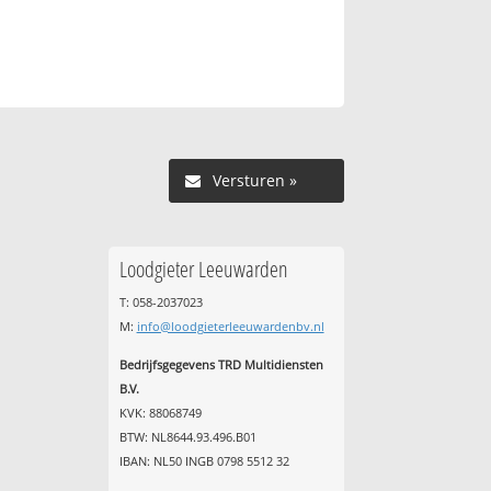
Versturen »
Loodgieter Leeuwarden
T: 058-2037023
M:
info@loodgieterleeuwardenbv.nl
Bedrijfsgegevens TRD Multidiensten
B.V.
KVK: 88068749
BTW: NL8644.93.496.B01
IBAN: NL50 INGB 0798 5512 32