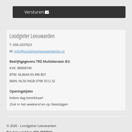
Versturen »
Loodgieter Leeuwarden
T: 058-2037023
M:
info@loodgieterleeuwardenbv.nl
Bedrijfsgegevens TRD Multidiensten B.V.
KVK: 88068749
BTW: NL8644.93.496.B01
IBAN: NL50 INGB 0798 5512 32
Openingstijden
Iedere dag bereikbaar!
Ook in het weekend en op feestdagen
© 2026 - Loodgieter Leeuwarden