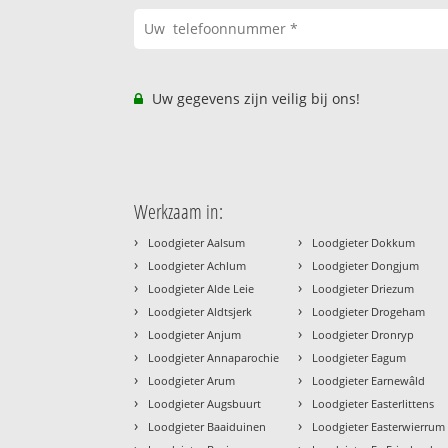
Uw gegevens zijn veilig bij ons!
Werkzaam in:
›
›
Loodgieter Aalsum
Loodgieter Dokkum
›
›
Loodgieter Achlum
Loodgieter Dongjum
›
›
Loodgieter Alde Leie
Loodgieter Driezum
›
›
Loodgieter Aldtsjerk
Loodgieter Drogeham
›
›
Loodgieter Anjum
Loodgieter Dronryp
›
›
Loodgieter Annaparochie
Loodgieter Eagum
›
›
Loodgieter Arum
Loodgieter Earnewâld
›
›
Loodgieter Augsbuurt
Loodgieter Easterlittens
›
›
Loodgieter Baaiduinen
Loodgieter Easterwierrum