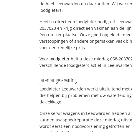
de heel Leeuwarden en daarbuiten. Wij werken
loodgieters.
Heeft u direct een loodgieter nodig uit Leeuw
2037023 en krijg direct een vakman aan de lijn. 
één uur ter plaatse! Onze goed opgeleide med
verstoppingen of andere ongemakken vaak binn
voor een redelijke prijs.
Voor
loodgieter
belt u deze middag 058-203702
verschillende loodgieters actief in Leeuwarde
Jarenlange ervaring
Loodgieter Leeuwarden werkt uitsluitend met g
die helpen bij problemen met uw waterleiding, 
daklekkage.
Onze servicewagens in Leeuwarden hebben alt
kunnen uw spoedreparatie deze middag uitvoe
wordt eerst een noodvoorziening getroffen en