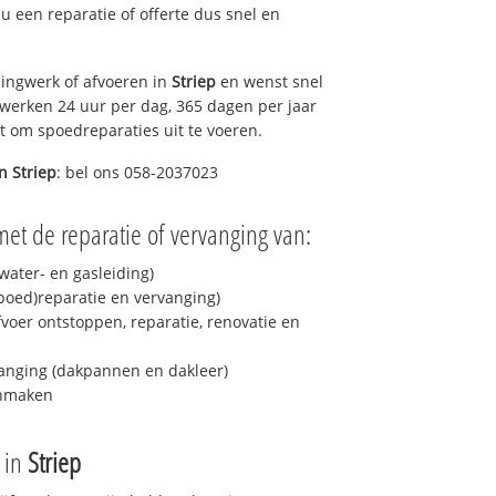
t u een reparatie of offerte dus snel en
ingwerk of afvoeren in
Striep
en wenst snel
 werken 24 uur per dag, 365 dagen per jaar
rt om spoedreparaties uit te voeren.
in
Striep
: bel ons 058-2037023
et de reparatie of vervanging van:
ater- en gasleiding)
spoed)reparatie en vervanging)
fvoer ontstoppen, reparatie, renovatie en
anging (dakpannen en dakleer)
onmaken
e in
Striep