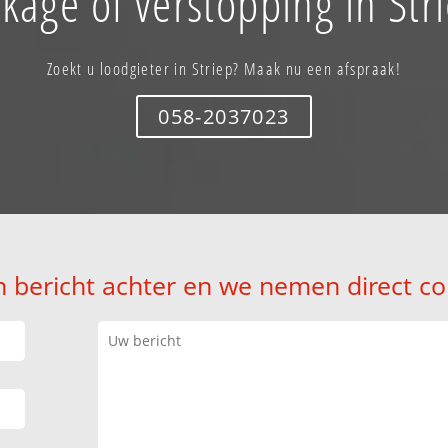
kage of verstopping in Str
Zoekt u loodgieter in Striep? Maak nu een afspraak!
058-2037023
n bericht achter en we nemen direct co