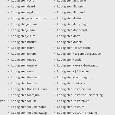
›
›
Loodgieter HÒns
Loodgieter Metslawier
›
›
Loodgieter Idaerd
Loodgieter Midlum
›
›
Loodgieter Ingelum
Loodgieter Midsland
›
›
Loodgieter Jacobiparochie
Loodgieter Miedum
›
›
Loodgieter Jannum
Loodgieter Minnertsga
›
›
Loodgieter Jellum
Loodgieter Moddergat
›
›
Loodgieter Jelsum
Loodgieter Morra
›
›
Loodgieter Jirnsum
Loodgieter Munein
›
›
Loodgieter Jislum
Loodgieter Nes Ameland
›
›
Loodgieter Jistrum
Loodgieter Nes gem Dongeradeel
›
›
r
Loodgieter Jorwert
Loodgieter Niawier
›
›
Loodgieter Jouswier
Loodgieter Niekerk Grootegast
›
›
Loodgieter Kaard
Loodgieter Nij Altoenae
›
›
Loodgieter Kimswerd
Loodgieter Noardburgum
›
›
Loodgieter Kinnum
Loodgieter Oentsjerk
›
›
Loodgieter Klooster Lidlum
Loodgieter Oosterbierum
›
›
Loodgieter Koarnjum
Loodgieter Oosterend Terschelling
›
›
uren
Loodgieter Kollum
Loodgieter Oosternijkerk
›
›
n
Loodgieter Kollumerpomp
Loodgieter Oostrum
›
›
Loodgieter Kollumerzwaag
Loodgieter Oostrum Friesland