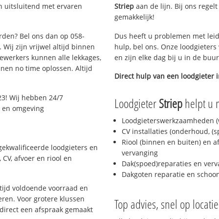
 uitsluitend met ervaren
Striep
aan de lijn. Bij ons regel
gemakkelijk!
arden? Bel ons dan op 058-
Dus heeft u problemen met leid
Wij zijn vrijwel altijd binnen
hulp, bel ons. Onze loodgieters
ewerkers kunnen alle lekkages,
en zijn elke dag bij u in de buu
en no time oplossen. Altijd
Direct hulp van een loodgieter 
3! Wij hebben 24/7
Loodgieter
Striep
helpt u m
n en omgeving
Loodgieterswerkzaamheden (w
CV installaties (onderhoud, (
Riool (binnen en buiten) en a
ekwalificeerde loodgieters en
vervanging
CV, afvoer en riool en
Dak(spoed)reparaties en verv
Dakgoten reparatie en scho
ijd voldoende voorraad en
ren. Voor grotere klussen
Top advies, snel op locati
 direct een afspraak gemaakt