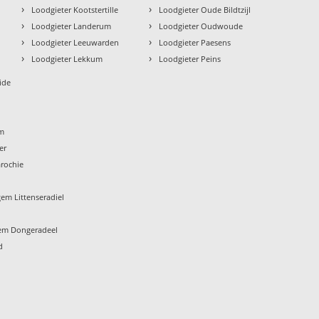
›
›
Loodgieter Kootstertille
Loodgieter Oude Bildtzijl
›
›
Loodgieter Landerum
Loodgieter Oudwoude
›
›
Loodgieter Leeuwarden
Loodgieter Paesens
›
›
Loodgieter Lekkum
Loodgieter Peins
ide
um
er
rochie
em Littenseradiel
em Dongeradeel
d