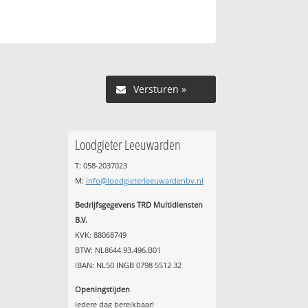
Versturen »
Loodgieter Leeuwarden
T: 058-2037023
M:
info@loodgieterleeuwardenbv.nl
Bedrijfsgegevens TRD Multidiensten
B.V.
KVK: 88068749
BTW: NL8644.93.496.B01
IBAN: NL50 INGB 0798 5512 32
Openingstijden
Iedere dag bereikbaar!