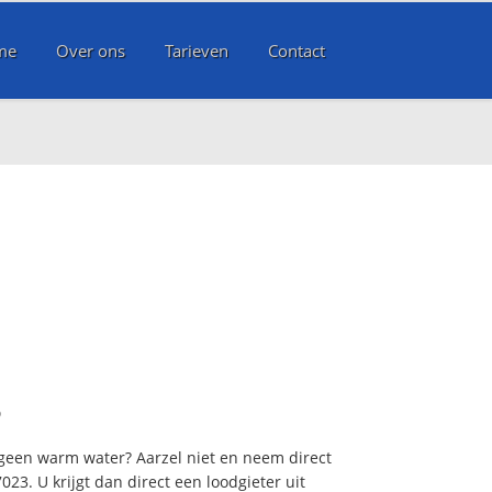
me
Over ons
Tarieven
Contact
?
 geen warm water? Aarzel niet en neem direct
23. U krijgt dan direct een loodgieter uit