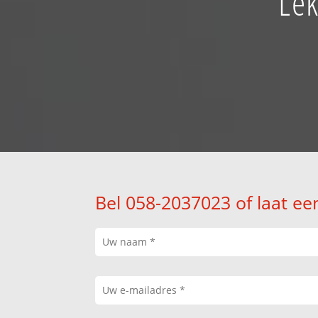
Lek
Bel 058-2037023 of laat ee