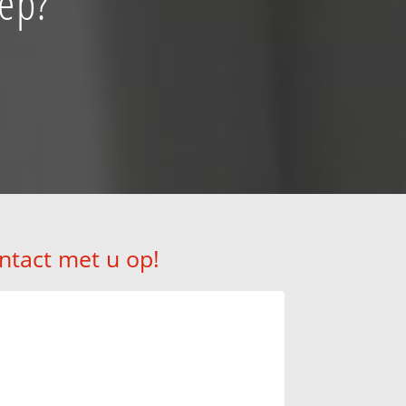
iep?
ntact met u op!