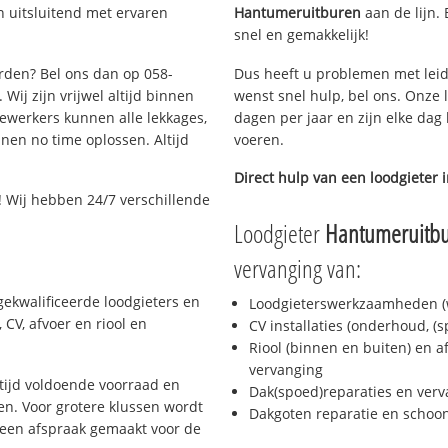
 uitsluitend met ervaren
Hantumeruitburen
aan de lijn. 
snel en gemakkelijk!
arden? Bel ons dan op 058-
Dus heeft u problemen met leid
Wij zijn vrijwel altijd binnen
wenst snel hulp, bel ons. Onze 
ewerkers kunnen alle lekkages,
dagen per jaar en zijn elke dag 
en no time oplossen. Altijd
voeren.
Direct hulp van een loodgieter 
 Wij hebben 24/7 verschillende
Loodgieter
Hantumeruitb
vervanging van:
ekwalificeerde loodgieters en
Loodgieterswerkzaamheden (w
CV, afvoer en riool en
CV installaties (onderhoud, (
Riool (binnen en buiten) en a
vervanging
ijd voldoende voorraad en
Dak(spoed)reparaties en verv
n. Voor grotere klussen wordt
Dakgoten reparatie en scho
 een afspraak gemaakt voor de