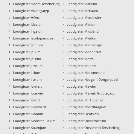
›
›
Loodgieter Hoorn Terschelling
Loodgieter Marsum
›
›
Loodgieter Hurdegaryp
Loodgieter Menaam
›
›
Loodgieter HÒns
Loodgieter Metslawier
›
›
Loodgieter Idaerd
Loodgieter Midlum
›
›
Loodgieter Ingelum
Loodgieter Midsland
›
›
Loodgieter Jacobiparochie
Loodgieter Miedum
›
›
Loodgieter Jannum
Loodgieter Minnertsga
›
›
Loodgieter Jellum
Loodgieter Moddergat
›
›
Loodgieter Jelsum
Loodgieter Morra
›
›
Loodgieter Jirnsum
Loodgieter Munein
›
›
Loodgieter Jislum
Loodgieter Nes Ameland
›
›
Loodgieter Jistrum
Loodgieter Nes gem Dongeradeel
›
›
r
Loodgieter Jorwert
Loodgieter Niawier
›
›
Loodgieter Jouswier
Loodgieter Niekerk Grootegast
›
›
Loodgieter Kaard
Loodgieter Nij Altoenae
›
›
Loodgieter Kimswerd
Loodgieter Noardburgum
›
›
Loodgieter Kinnum
Loodgieter Oentsjerk
›
›
Loodgieter Klooster Lidlum
Loodgieter Oosterbierum
›
›
Loodgieter Koarnjum
Loodgieter Oosterend Terschelling