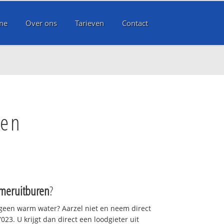
me
Over ons
Tarieven
Contact
ren
meruitburen
?
 geen warm water? Aarzel niet en neem direct
23. U krijgt dan direct een loodgieter uit