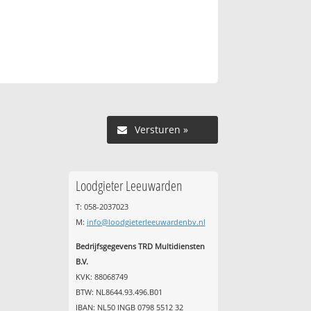
Versturen »
Loodgieter Leeuwarden
T: 058-2037023
M:
info@loodgieterleeuwardenbv.nl
Bedrijfsgegevens TRD Multidiensten
B.V.
KVK: 88068749
BTW: NL8644.93.496.B01
IBAN: NL50 INGB 0798 5512 32