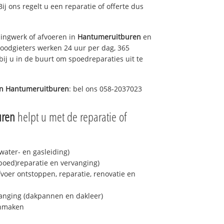
Bij ons regelt u een reparatie of offerte dus
ingwerk of afvoeren in
Hantumeruitburen
en
loodgieters werken 24 uur per dag, 365
bij u in de buurt om spoedreparaties uit te
in
Hantumeruitburen
: bel ons 058-2037023
uren
helpt u met de reparatie of
ater- en gasleiding)
spoed)reparatie en vervanging)
fvoer ontstoppen, reparatie, renovatie en
anging (dakpannen en dakleer)
onmaken