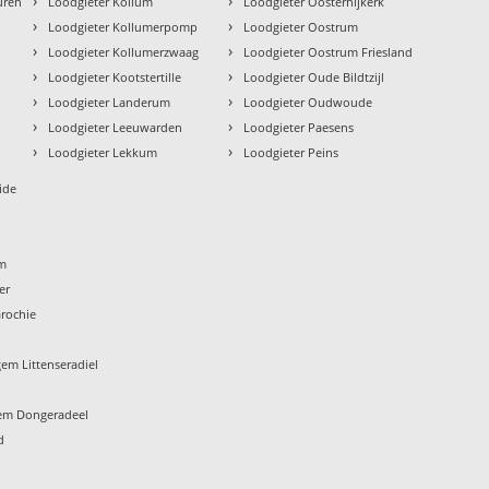
›
›
uren
Loodgieter Kollum
Loodgieter Oosternijkerk
›
›
n
Loodgieter Kollumerpomp
Loodgieter Oostrum
›
›
Loodgieter Kollumerzwaag
Loodgieter Oostrum Friesland
›
›
Loodgieter Kootstertille
Loodgieter Oude Bildtzijl
›
›
Loodgieter Landerum
Loodgieter Oudwoude
›
›
Loodgieter Leeuwarden
Loodgieter Paesens
›
›
Loodgieter Lekkum
Loodgieter Peins
ide
um
er
rochie
em Littenseradiel
em Dongeradeel
d