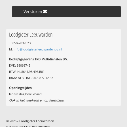
Versturen »
Loodgieter Leeuwarden
T: 058-2037023
M:
info@loodgieterleeuwardenbv.nl
Bedrijfsgegevens TRD Multidiensten B.V.
KVK: 88068749
BTW: NL8644.93.496.B01
IBAN: NL50 INGB 0798 5512 32
Openingstijden
Iedere dag bereikbaar!
Ook in het weekend en op feestdagen
© 2026 - Loodgieter Leeuwarden