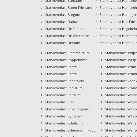
›
›
Stankoverlast Burdaard
Stankoverlast Hantume
›
›
Stankoverlast Buren Friesland
Stankoverlast Hantumh
›
›
Stankoverlast Burgum
Stankoverlast Harlinge
›
›
Stankoverlast Damwald
Stankoverlast Hee Frie
›
›
Stankoverlast De Falom
Stankoverlast Hegebei
›
›
Stankoverlast De Westereen
Stankoverlast Hempen
›
›
Stankoverlast Deinum
Stankoverlast Herbaiju
›
›
Stankoverlast Pietersbierum
Stankoverlast Twijz
›
›
Stankoverlast Poppenwier
Stankoverlast Tytsje
›
›
Stankoverlast Raard
Stankoverlast Tzum
›
›
Stankoverlast Raerd
Stankoverlast Tzu
›
›
Stankoverlast Readtsjerk
Stankoverlast Veenk
›
›
Stankoverlast Reduzum
Stankoverlast Vrou
›
›
Stankoverlast Reitsum
Stankoverlast Waak
›
›
Stankoverlast Ried
Stankoverlast Waaks
›
›
Stankoverlast Rinsumageast
Stankoverlast Waax
›
›
Stankoverlast Ryptsjerk
Stankoverlast Waa
›
›
Stankoverlast Schalsum
Stankoverlast Walte
›
›
Stankoverlast Schiermonnikoog
Stankoverlast Wâns
›
›