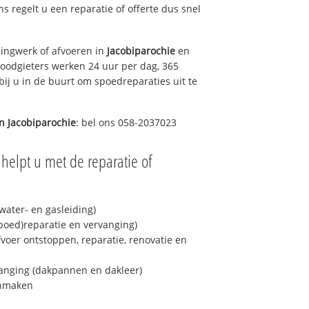
ons regelt u een reparatie of offerte dus snel
ingwerk of afvoeren in
Jacobiparochie
en
loodgieters werken 24 uur per dag, 365
bij u in de buurt om spoedreparaties uit te
in
Jacobiparochie
: bel ons 058-2037023
helpt u met de reparatie of
ater- en gasleiding)
spoed)reparatie en vervanging)
fvoer ontstoppen, reparatie, renovatie en
anging (dakpannen en dakleer)
onmaken