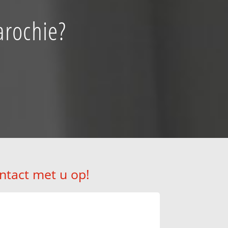
arochie?
ntact met u op!