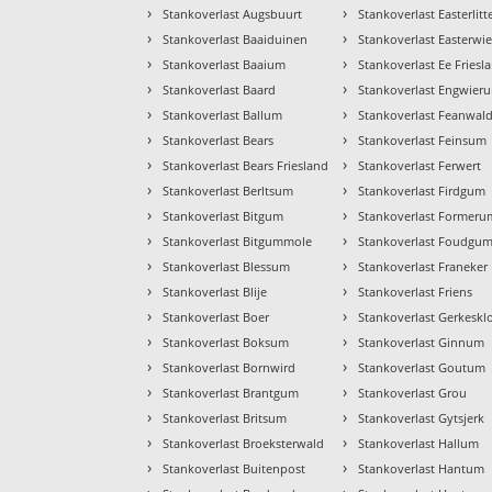
›
›
Stankoverlast Augsbuurt
Stankoverlast Easterlitt
›
›
Stankoverlast Baaiduinen
Stankoverlast Easterwi
›
›
Stankoverlast Baaium
Stankoverlast Ee Friesl
›
›
Stankoverlast Baard
Stankoverlast Engwier
›
›
Stankoverlast Ballum
Stankoverlast Feanwal
›
›
Stankoverlast Bears
Stankoverlast Feinsum
›
›
Stankoverlast Bears Friesland
Stankoverlast Ferwert
›
›
Stankoverlast Berltsum
Stankoverlast Firdgum
›
›
Stankoverlast Bitgum
Stankoverlast Formeru
›
›
Stankoverlast Bitgummole
Stankoverlast Foudgu
›
›
Stankoverlast Blessum
Stankoverlast Franeker
›
›
Stankoverlast Blije
Stankoverlast Friens
›
›
Stankoverlast Boer
Stankoverlast Gerkeskl
›
›
Stankoverlast Boksum
Stankoverlast Ginnum
›
›
Stankoverlast Bornwird
Stankoverlast Goutum
›
›
Stankoverlast Brantgum
Stankoverlast Grou
›
›
Stankoverlast Britsum
Stankoverlast Gytsjerk
›
›
Stankoverlast Broeksterwald
Stankoverlast Hallum
›
›
Stankoverlast Buitenpost
Stankoverlast Hantum