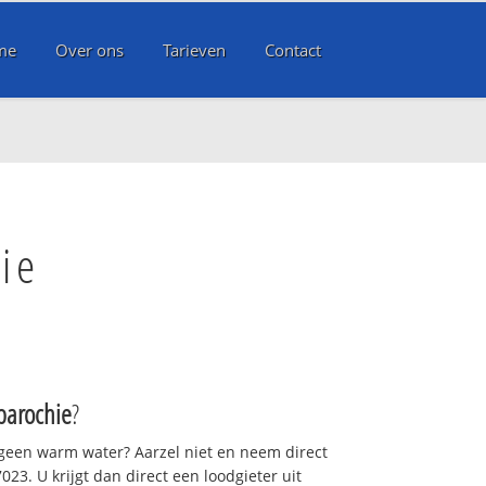
me
Over ons
Tarieven
Contact
ie
parochie
?
 geen warm water? Aarzel niet en neem direct
23. U krijgt dan direct een loodgieter uit