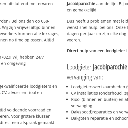
ken uitsluitend met ervaren
Jacobiparochie
aan de lijn. Bij 
en gemakkelijk!
arden? Bel ons dan op 058-
Dus heeft u problemen met leid
Wij zijn vrijwel altijd binnen
wenst snel hulp, bel ons. Onze 
ewerkers kunnen alle lekkages,
dagen per jaar en zijn elke dag 
en no time oplossen. Altijd
voeren.
Direct hulp van een loodgieter 
37023! Wij hebben 24/7
n en omgeving
Loodgieter
Jacobiparochie
vervanging van:
ekwalificeerde loodgieters en
Loodgieterswerkzaamheden (w
CV, afvoer en riool en
CV installaties (onderhoud, (
Riool (binnen en buiten) en a
vervanging
ijd voldoende voorraad en
Dak(spoed)reparaties en verv
ren. Voor grotere klussen
Dakgoten reparatie en scho
 direct een afspraak gemaakt