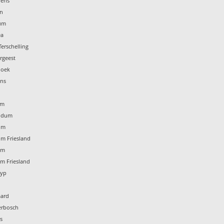
iens
en
dum
ea
Terschelling
rgeest
hoek
ens
um
aldum
um
um Friesland
um
um Friesland
ryp
aard
erbosch
s