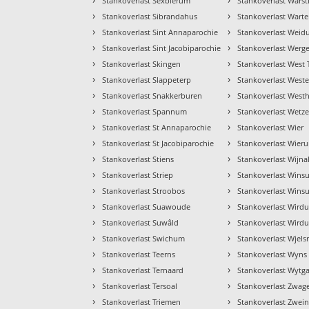
Stankoverlast Sexbierum
Stankoverlast Warst
›
›
Stankoverlast Sibrandahus
Stankoverlast Wart
›
›
Stankoverlast Sint Annaparochie
Stankoverlast Wei
›
›
Stankoverlast Sint Jacobiparochie
Stankoverlast Werg
›
›
Stankoverlast Skingen
Stankoverlast West 
›
›
Stankoverlast Slappeterp
Stankoverlast Weste
›
›
Stankoverlast Snakkerburen
Stankoverlast West
›
›
Stankoverlast Spannum
Stankoverlast Wetz
›
›
Stankoverlast St Annaparochie
Stankoverlast Wier
›
›
Stankoverlast St Jacobiparochie
Stankoverlast Wier
›
›
Stankoverlast Stiens
Stankoverlast Wijn
›
›
Stankoverlast Striep
Stankoverlast Wins
›
›
Stankoverlast Stroobos
Stankoverlast Wins
›
›
Stankoverlast Suawoude
Stankoverlast Wird
›
›
Stankoverlast Suwâld
Stankoverlast Wird
›
›
Stankoverlast Swichum
Stankoverlast Wjels
›
›
Stankoverlast Teerns
Stankoverlast Wyns
›
›
Stankoverlast Ternaard
Stankoverlast Wytg
›
›
Stankoverlast Tersoal
Stankoverlast Zwag
›
›
Stankoverlast Triemen
Stankoverlast Zwein