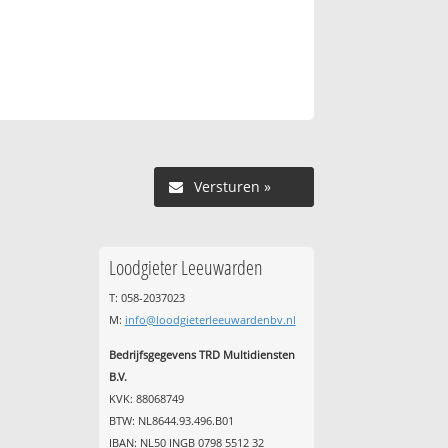
Versturen »
Loodgieter Leeuwarden
T: 058-2037023
M:
info@loodgieterleeuwardenbv.nl
Bedrijfsgegevens TRD Multidiensten
B.V.
KVK: 88068749
BTW: NL8644.93.496.B01
IBAN: NL50 INGB 0798 5512 32