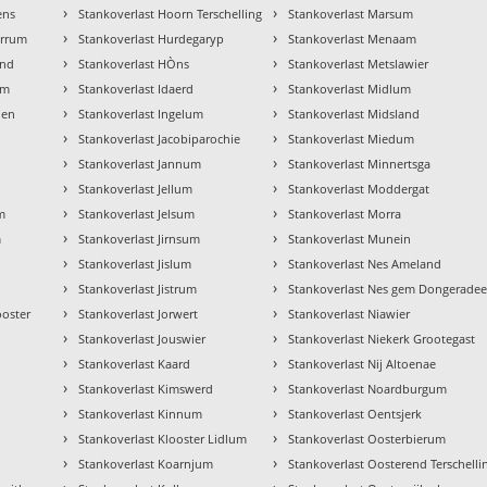
›
›
ens
Stankoverlast Hoorn Terschelling
Stankoverlast Marsum
›
›
errum
Stankoverlast Hurdegaryp
Stankoverlast Menaam
›
›
and
Stankoverlast HÒns
Stankoverlast Metslawier
›
›
um
Stankoverlast Idaerd
Stankoverlast Midlum
›
›
den
Stankoverlast Ingelum
Stankoverlast Midsland
›
›
Stankoverlast Jacobiparochie
Stankoverlast Miedum
›
›
Stankoverlast Jannum
Stankoverlast Minnertsga
›
›
Stankoverlast Jellum
Stankoverlast Moddergat
›
›
m
Stankoverlast Jelsum
Stankoverlast Morra
›
›
m
Stankoverlast Jirnsum
Stankoverlast Munein
›
›
Stankoverlast Jislum
Stankoverlast Nes Ameland
›
›
Stankoverlast Jistrum
Stankoverlast Nes gem Dongeradee
›
›
ooster
Stankoverlast Jorwert
Stankoverlast Niawier
›
›
Stankoverlast Jouswier
Stankoverlast Niekerk Grootegast
›
›
Stankoverlast Kaard
Stankoverlast Nij Altoenae
›
›
Stankoverlast Kimswerd
Stankoverlast Noardburgum
›
›
Stankoverlast Kinnum
Stankoverlast Oentsjerk
›
›
Stankoverlast Klooster Lidlum
Stankoverlast Oosterbierum
›
›
Stankoverlast Koarnjum
Stankoverlast Oosterend Terschelli