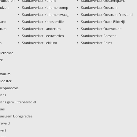
›
›
ruitburen
Stankoverlast Kollum
Stankoverlast Oosternijkerk
›
›
uizen
Stankoverlast Kollumerpomp
Stankoverlast Oostrum
›
›
n
Stankoverlast Kollumerzwaag
Stankoverlast Oostrum Friesland
›
›
sland
Stankoverlast Kootstertille
Stankoverlast Oude Bildtzijl
›
›
ntum
Stankoverlast Landerum
Stankoverlast Oudwoude
›
›
s
Stankoverlast Leeuwarden
Stankoverlast Paesens
›
›
m
Stankoverlast Lekkum
Stankoverlast Peins
elerheide
rk
mmarum
looster
wenparochie
sens
ens gem Littenseradiel
ens
xens gem Dongeradeel
rswald
wert