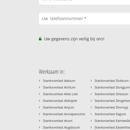
Uw gegevens zijn veilig bij ons!
Werkzaam in:
›
›
Stankoverlast Aalsum
Stankoverlast Dokkum
›
›
Stankoverlast Achlum
Stankoverlast Dongjum
›
›
Stankoverlast Alde Leie
Stankoverlast Driezum
›
›
Stankoverlast Aldtsjerk
Stankoverlast Drogeha
›
›
Stankoverlast Anjum
Stankoverlast Dronryp
›
›
Stankoverlast Annaparochie
Stankoverlast Eagum
›
›
Stankoverlast Arum
Stankoverlast Earnewâl
›
›
Stankoverlast Augsbuurt
Stankoverlast Easterlitt