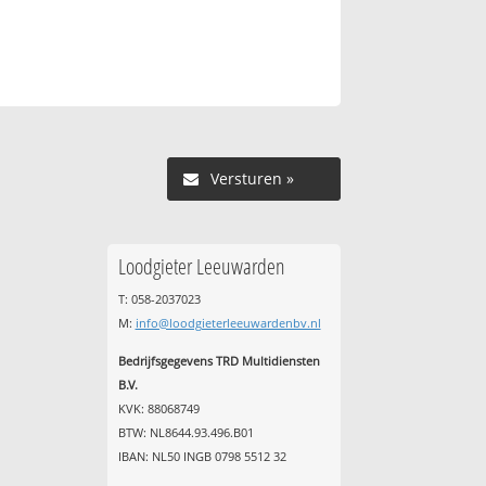
Versturen »
Loodgieter Leeuwarden
T: 058-2037023
M:
info@loodgieterleeuwardenbv.nl
Bedrijfsgegevens TRD Multidiensten
B.V.
KVK: 88068749
BTW: NL8644.93.496.B01
IBAN: NL50 INGB 0798 5512 32