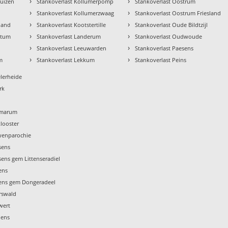
›
›
uizen
Stankoverlast Kollumerpomp
Stankoverlast Oostrum
›
›
n
Stankoverlast Kollumerzwaag
Stankoverlast Oostrum Friesland
›
›
sland
Stankoverlast Kootstertille
Stankoverlast Oude Bildtzijl
›
›
ntum
Stankoverlast Landerum
Stankoverlast Oudwoude
›
›
s
Stankoverlast Leeuwarden
Stankoverlast Paesens
›
›
m
Stankoverlast Lekkum
Stankoverlast Peins
elerheide
rk
mmarum
looster
wenparochie
sens
ens gem Littenseradiel
ens
xens gem Dongeradeel
rswald
wert
iens