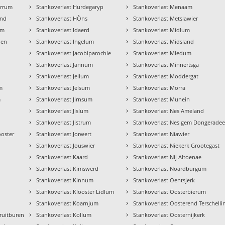
›
›
errum
Stankoverlast Hurdegaryp
Stankoverlast Menaam
›
›
and
Stankoverlast HÒns
Stankoverlast Metslawier
›
›
um
Stankoverlast Idaerd
Stankoverlast Midlum
›
›
den
Stankoverlast Ingelum
Stankoverlast Midsland
›
›
Stankoverlast Jacobiparochie
Stankoverlast Miedum
›
›
Stankoverlast Jannum
Stankoverlast Minnertsga
›
›
Stankoverlast Jellum
Stankoverlast Moddergat
›
›
m
Stankoverlast Jelsum
Stankoverlast Morra
›
›
m
Stankoverlast Jirnsum
Stankoverlast Munein
›
›
Stankoverlast Jislum
Stankoverlast Nes Ameland
›
›
Stankoverlast Jistrum
Stankoverlast Nes gem Dongeradee
›
›
ooster
Stankoverlast Jorwert
Stankoverlast Niawier
›
›
Stankoverlast Jouswier
Stankoverlast Niekerk Grootegast
›
›
Stankoverlast Kaard
Stankoverlast Nij Altoenae
›
›
Stankoverlast Kimswerd
Stankoverlast Noardburgum
›
›
Stankoverlast Kinnum
Stankoverlast Oentsjerk
›
›
Stankoverlast Klooster Lidlum
Stankoverlast Oosterbierum
›
›
Stankoverlast Koarnjum
Stankoverlast Oosterend Terschelli
›
›
ruitburen
Stankoverlast Kollum
Stankoverlast Oosternijkerk