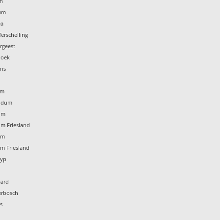
en
dum
ea
Terschelling
rgeest
hoek
ens
um
aldum
um
um Friesland
um
um Friesland
ryp
aard
erbosch
s