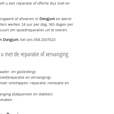
gelt u een reparatie of offerte dus snel en
ingwerk of afvoeren in
Dongjum
en wenst
eters werken 24 uur per dag, 365 dagen per
e buurt om spoedreparaties uit te voeren.
in
Dongjum
: bel ons 058-2037023
 u met de reparatie of vervanging
ater- en gasleiding)
spoed)reparatie en vervanging)
fvoer ontstoppen, reparatie, renovatie en
anging (dakpannen en dakleer)
onmaken