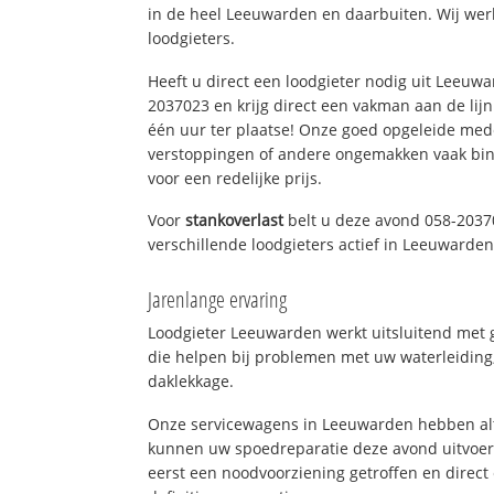
in de heel Leeuwarden en daarbuiten. Wij wer
loodgieters.
Heeft u direct een loodgieter nodig uit Leeuw
2037023 en krijg direct een vakman aan de lijn. 
één uur ter plaatse! Onze goed opgeleide med
verstoppingen of andere ongemakken vaak binn
voor een redelijke prijs.
Voor
stankoverlast
belt u deze avond 058-2037
verschillende loodgieters actief in Leeuwarde
Jarenlange ervaring
Loodgieter Leeuwarden werkt uitsluitend met g
die helpen bij problemen met uw waterleiding, 
daklekkage.
Onze servicewagens in Leeuwarden hebben alt
kunnen uw spoedreparatie deze avond uitvoere
eerst een noodvoorziening getroffen en direct