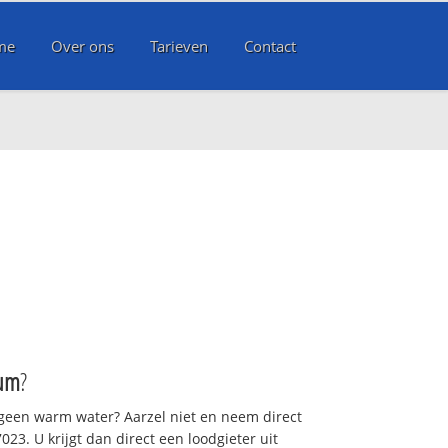
me
Over ons
Tarieven
Contact
um
?
 geen warm water? Aarzel niet en neem direct
23. U krijgt dan direct een loodgieter uit