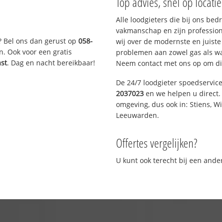
Top advies, snel op locati
Alle loodgieters die bij ons be
vakmanschap en zijn profession
? Bel ons dan gerust op
058-
wij over de modernste en juist
n. Ook voor een gratis
problemen aan zowel gas als wat
ast
. Dag en nacht bereikbaar!
Neem contact met ons op om di
De 24/7 loodgieter spoedservic
2037023
en we helpen u direct. 
omgeving, dus ook in: Stiens, W
Leeuwarden.
Offertes vergelijken?
U kunt ook terecht bij een and