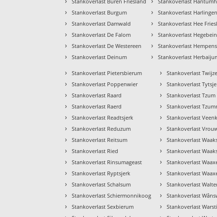
›
›
Stankoverlast Buren Friesland
Stankoverlast Hantumh
›
›
Stankoverlast Burgum
Stankoverlast Harlinge
›
›
Stankoverlast Damwald
Stankoverlast Hee Frie
›
›
Stankoverlast De Falom
Stankoverlast Hegebei
›
›
Stankoverlast De Westereen
Stankoverlast Hempen
›
›
Stankoverlast Deinum
Stankoverlast Herbaiju
›
›
Stankoverlast Pietersbierum
Stankoverlast Twijz
›
›
Stankoverlast Poppenwier
Stankoverlast Tytsje
›
›
Stankoverlast Raard
Stankoverlast Tzum
›
›
Stankoverlast Raerd
Stankoverlast Tzu
›
›
Stankoverlast Readtsjerk
Stankoverlast Veenk
›
›
Stankoverlast Reduzum
Stankoverlast Vrou
›
›
Stankoverlast Reitsum
Stankoverlast Waak
›
›
Stankoverlast Ried
Stankoverlast Waaks
›
›
Stankoverlast Rinsumageast
Stankoverlast Waax
›
›
Stankoverlast Ryptsjerk
Stankoverlast Waa
›
›
Stankoverlast Schalsum
Stankoverlast Walte
›
›
Stankoverlast Schiermonnikoog
Stankoverlast Wâns
›
›
Stankoverlast Sexbierum
Stankoverlast Warst