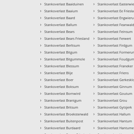
›
›
Stankoverlast Baaiduinen
Stankoverlast Easterwi
›
›
Stankoverlast Baaium
Stankoverlast Ee Friesl
›
›
Stankoverlast Baard
Stankoverlast Engwier
›
›
Stankoverlast Ballum
Stankoverlast Feanwal
›
›
Stankoverlast Bears
Stankoverlast Feinsum
›
›
Stankoverlast Bears Friesland
Stankoverlast Ferwert
›
›
Stankoverlast Berltsum
Stankoverlast Firdgum
›
›
Stankoverlast Bitgum
Stankoverlast Formeru
›
›
Stankoverlast Bitgummole
Stankoverlast Foudgu
›
›
Stankoverlast Blessum
Stankoverlast Franeker
›
›
Stankoverlast Blije
Stankoverlast Friens
›
›
Stankoverlast Boer
Stankoverlast Gerkeskl
›
›
Stankoverlast Boksum
Stankoverlast Ginnum
›
›
Stankoverlast Bornwird
Stankoverlast Goutum
›
›
Stankoverlast Brantgum
Stankoverlast Grou
›
›
Stankoverlast Britsum
Stankoverlast Gytsjerk
›
›
Stankoverlast Broeksterwald
Stankoverlast Hallum
›
›
Stankoverlast Buitenpost
Stankoverlast Hantum
›
›
Stankoverlast Burdaard
Stankoverlast Hantume