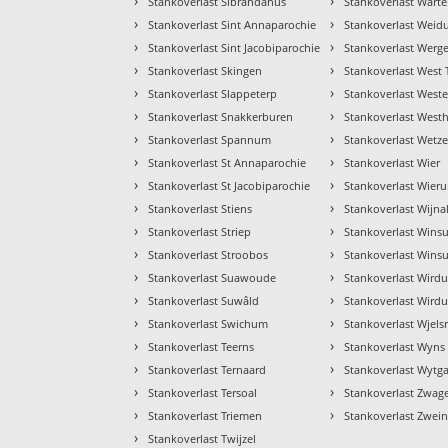
›
›
Stankoverlast Sibrandahus
Stankoverlast Wart
›
›
Stankoverlast Sint Annaparochie
Stankoverlast Wei
›
›
Stankoverlast Sint Jacobiparochie
Stankoverlast Werg
›
›
Stankoverlast Skingen
Stankoverlast West 
›
›
Stankoverlast Slappeterp
Stankoverlast Weste
›
›
Stankoverlast Snakkerburen
Stankoverlast West
›
›
Stankoverlast Spannum
Stankoverlast Wetz
›
›
Stankoverlast St Annaparochie
Stankoverlast Wier
›
›
Stankoverlast St Jacobiparochie
Stankoverlast Wier
›
›
Stankoverlast Stiens
Stankoverlast Wijn
›
›
Stankoverlast Striep
Stankoverlast Wins
›
›
Stankoverlast Stroobos
Stankoverlast Wins
›
›
Stankoverlast Suawoude
Stankoverlast Wird
›
›
Stankoverlast Suwâld
Stankoverlast Wird
›
›
Stankoverlast Swichum
Stankoverlast Wjels
›
›
Stankoverlast Teerns
Stankoverlast Wyns
›
›
Stankoverlast Ternaard
Stankoverlast Wytg
›
›
Stankoverlast Tersoal
Stankoverlast Zwag
›
›
Stankoverlast Triemen
Stankoverlast Zwein
›
Stankoverlast Twijzel