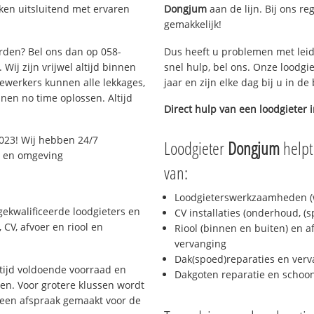
ken uitsluitend met ervaren
Dongjum
aan de lijn. Bij ons re
gemakkelijk!
arden? Bel ons dan op 058-
Dus heeft u problemen met leid
Wij zijn vrijwel altijd binnen
snel hulp, bel ons. Onze loodgi
ewerkers kunnen alle lekkages,
jaar en zijn elke dag bij u in d
en no time oplossen. Altijd
Direct hulp van een loodgieter 
023! Wij hebben 24/7
Loodgieter
Dongjum
helpt
n en omgeving
van:
Loodgieterswerkzaamheden (w
ekwalificeerde loodgieters en
CV installaties (onderhoud, (
CV, afvoer en riool en
Riool (binnen en buiten) en a
vervanging
Dak(spoed)reparaties en verv
ijd voldoende voorraad en
Dakgoten reparatie en scho
n. Voor grotere klussen wordt
 een afspraak gemaakt voor de