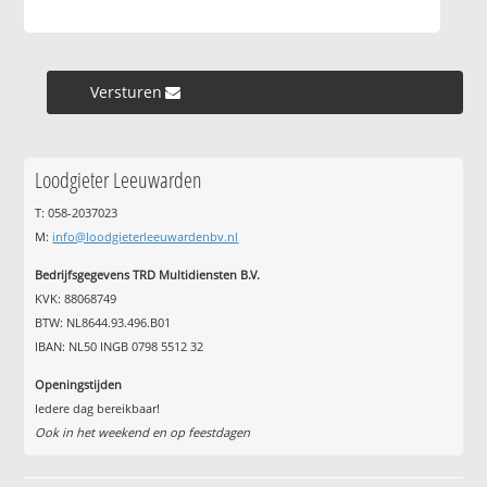
Versturen »
Loodgieter Leeuwarden
T: 058-2037023
M:
info@loodgieterleeuwardenbv.nl
Bedrijfsgegevens TRD Multidiensten B.V.
KVK: 88068749
BTW: NL8644.93.496.B01
IBAN: NL50 INGB 0798 5512 32
Openingstijden
Iedere dag bereikbaar!
Ook in het weekend en op feestdagen