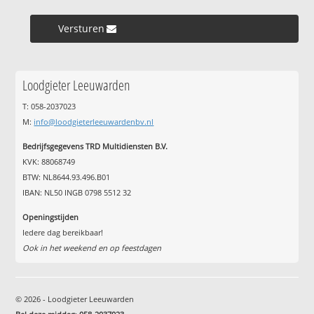
Versturen »
Loodgieter Leeuwarden
T: 058-2037023
M:
info@loodgieterleeuwardenbv.nl
Bedrijfsgegevens TRD Multidiensten B.V.
KVK: 88068749
BTW: NL8644.93.496.B01
IBAN: NL50 INGB 0798 5512 32
Openingstijden
Iedere dag bereikbaar!
Ook in het weekend en op feestdagen
© 2026 - Loodgieter Leeuwarden