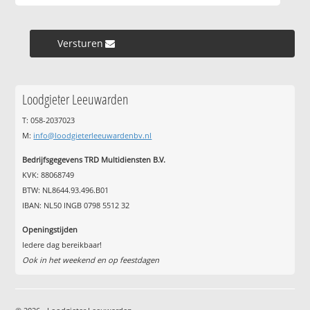
Versturen »
Loodgieter Leeuwarden
T: 058-2037023
M:
info@loodgieterleeuwardenbv.nl
Bedrijfsgegevens TRD Multidiensten B.V.
KVK: 88068749
BTW: NL8644.93.496.B01
IBAN: NL50 INGB 0798 5512 32
Openingstijden
Iedere dag bereikbaar!
Ook in het weekend en op feestdagen