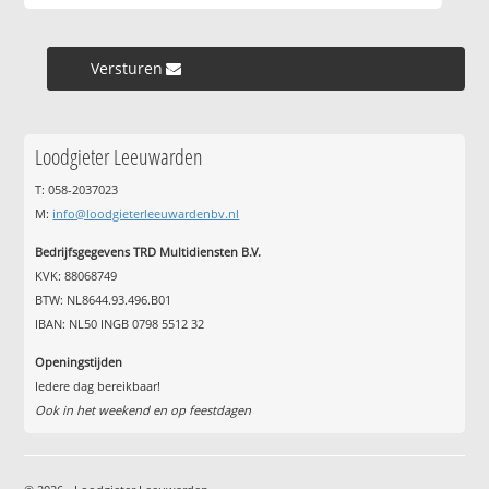
Versturen »
Loodgieter Leeuwarden
T: 058-2037023
M:
info@loodgieterleeuwardenbv.nl
Bedrijfsgegevens TRD Multidiensten B.V.
KVK: 88068749
BTW: NL8644.93.496.B01
IBAN: NL50 INGB 0798 5512 32
Openingstijden
Iedere dag bereikbaar!
Ook in het weekend en op feestdagen