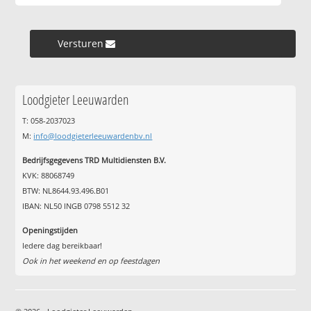
Versturen »
Loodgieter Leeuwarden
T: 058-2037023
M:
info@loodgieterleeuwardenbv.nl
Bedrijfsgegevens TRD Multidiensten B.V.
KVK: 88068749
BTW: NL8644.93.496.B01
IBAN: NL50 INGB 0798 5512 32
Openingstijden
Iedere dag bereikbaar!
Ook in het weekend en op feestdagen