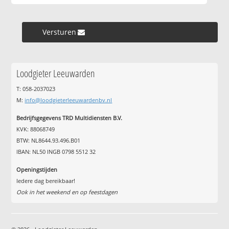
Versturen »
Loodgieter Leeuwarden
T: 058-2037023
M:
info@loodgieterleeuwardenbv.nl
Bedrijfsgegevens TRD Multidiensten B.V.
KVK: 88068749
BTW: NL8644.93.496.B01
IBAN: NL50 INGB 0798 5512 32
Openingstijden
Iedere dag bereikbaar!
Ook in het weekend en op feestdagen