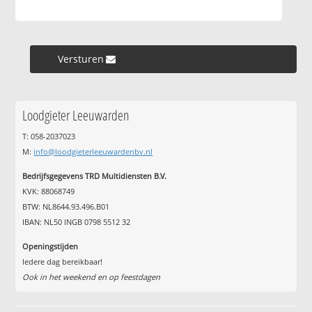
Versturen »
Loodgieter Leeuwarden
T: 058-2037023
M:
info@loodgieterleeuwardenbv.nl
Bedrijfsgegevens TRD Multidiensten B.V.
KVK: 88068749
BTW: NL8644.93.496.B01
IBAN: NL50 INGB 0798 5512 32
Openingstijden
Iedere dag bereikbaar!
Ook in het weekend en op feestdagen