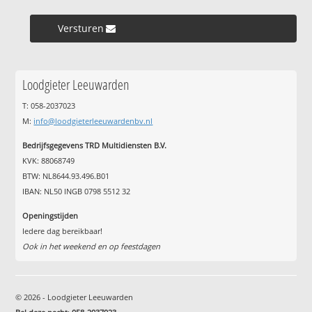
Versturen »
Loodgieter Leeuwarden
T: 058-2037023
M:
info@loodgieterleeuwardenbv.nl
Bedrijfsgegevens TRD Multidiensten B.V.
KVK: 88068749
BTW: NL8644.93.496.B01
IBAN: NL50 INGB 0798 5512 32
Openingstijden
Iedere dag bereikbaar!
Ook in het weekend en op feestdagen
© 2026 - Loodgieter Leeuwarden