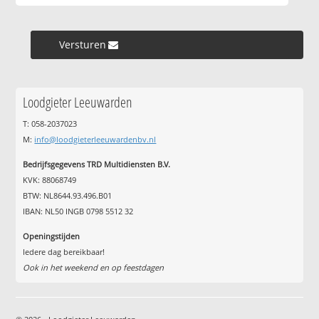
Versturen »
Loodgieter Leeuwarden
T: 058-2037023
M:
info@loodgieterleeuwardenbv.nl
Bedrijfsgegevens TRD Multidiensten B.V.
KVK: 88068749
BTW: NL8644.93.496.B01
IBAN: NL50 INGB 0798 5512 32
Openingstijden
Iedere dag bereikbaar!
Ook in het weekend en op feestdagen