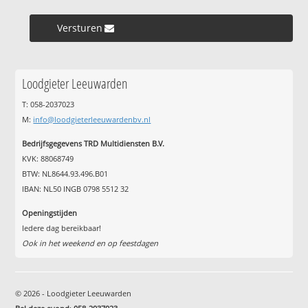
Versturen »
Loodgieter Leeuwarden
T: 058-2037023
M:
info@loodgieterleeuwardenbv.nl
Bedrijfsgegevens TRD Multidiensten B.V.
KVK: 88068749
BTW: NL8644.93.496.B01
IBAN: NL50 INGB 0798 5512 32
Openingstijden
Iedere dag bereikbaar!
Ook in het weekend en op feestdagen
© 2026 - Loodgieter Leeuwarden