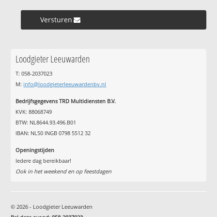
Versturen »
Loodgieter Leeuwarden
T: 058-2037023
M:
info@loodgieterleeuwardenbv.nl
Bedrijfsgegevens TRD Multidiensten B.V.
KVK: 88068749
BTW: NL8644.93.496.B01
IBAN: NL50 INGB 0798 5512 32
Openingstijden
Iedere dag bereikbaar!
Ook in het weekend en op feestdagen
© 2026 - Loodgieter Leeuwarden