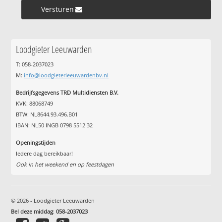
Versturen »
Loodgieter Leeuwarden
T: 058-2037023
M:
info@loodgieterleeuwardenbv.nl
Bedrijfsgegevens TRD Multidiensten B.V.
KVK: 88068749
BTW: NL8644.93.496.B01
IBAN: NL50 INGB 0798 5512 32
Openingstijden
Iedere dag bereikbaar!
Ook in het weekend en op feestdagen
© 2026 - Loodgieter Leeuwarden
Bel deze middag
:
058-2037023