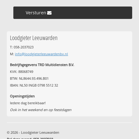
Versturen »
Loodgieter Leeuwarden
T: 058-2037023
M:
info@loodgieterleeuwardenbv.nl
Bedrijfsgegevens TRD Multidiensten B.V.
KVK: 88068749
BTW: NL8644.93.496.B01
IBAN: NL50 INGB 0798 5512 32
Openingstijden
Iedere dag bereikbaar!
Ook in het weekend en op feestdagen
© 2026 - Loodgieter Leeuwarden