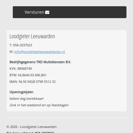
Versturen »
Loodgieter Leeuwarden
T: 058-2037023
M:
info@loodgieterleeuwardenbv.nl
Bedrijfsgegevens TRD Multidiensten B.V.
KVK: 88068749
BTW: NL8644.93.496.B01
IBAN: NL50 INGB 0798 5512 32
Openingstijden
Iedere dag bereikbaar!
Ook in het weekend en op feestdagen
© 2026 - Loodgieter Leeuwarden