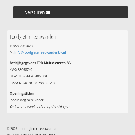
Versturen »
Loodgieter Leeuwarden
T: 058-2037023
M:
info@loodgieterleeuwardenbv.nl
Bedrijfsgegevens TRD Multidiensten B.V.
KVK: 88068749
BTW: NL8644.93.496.B01
IBAN: NL50 INGB 0798 5512 32
Openingstijden
Iedere dag bereikbaar!
Ook in het weekend en op feestdagen
© 2026 - Loodgieter Leeuwarden