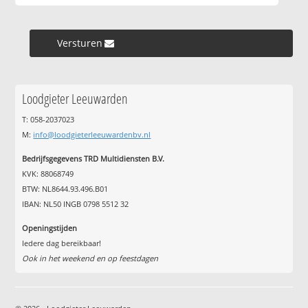
Versturen »
Loodgieter Leeuwarden
T: 058-2037023
M:
info@loodgieterleeuwardenbv.nl
Bedrijfsgegevens TRD Multidiensten B.V.
KVK: 88068749
BTW: NL8644.93.496.B01
IBAN: NL50 INGB 0798 5512 32
Openingstijden
Iedere dag bereikbaar!
Ook in het weekend en op feestdagen