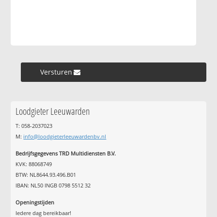
Versturen »
Loodgieter Leeuwarden
T: 058-2037023
M:
info@loodgieterleeuwardenbv.nl
Bedrijfsgegevens TRD Multidiensten B.V.
KVK: 88068749
BTW: NL8644.93.496.B01
IBAN: NL50 INGB 0798 5512 32
Openingstijden
Iedere dag bereikbaar!